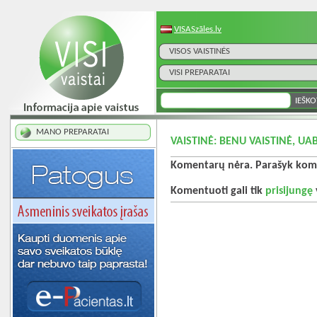
VISASzāles.lv
VISOS VAISTINĖS
VISI PREPARATAI
MANO PREPARATAI
VAISTINĖ: BENU VAISTINĖ, UAB
Komentarų nėra. Parašyk kome
Komentuoti gali tik
prisijungę