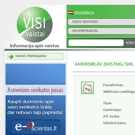
VISASzāles.lv
VISOS VAISTINĖS
VISI PREPARATAI
MANO PREPARATAI
AMOKSIKLAV 2X457MG/5ML M
Pavadinimas:
Veikliosios medžiago
Tipas:
Gamintojas:
ATC kodas
Vidutinė kaina: