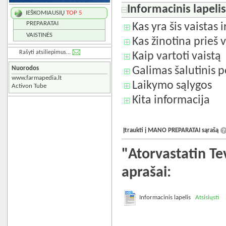
Informacinis lapeli
IEŠKOMIAUSIŲ
TOP 5
PREPARATAI
Kas yra šis vaistas 
VAISTINĖS
Kas žinotina prieš v
Rašyti atsiliepimus...
Kaip vartoti vaistą
Nuorodos
Galimas šalutinis p
www.farmapedia.lt
Laikymo sąlygos
Activon Tube
Kita informacija
Įtraukti į MANO PREPARATAI sąrašą
"Atorvastatin Te
aprašai:
Informacinis lapelis
Atsisiųsti