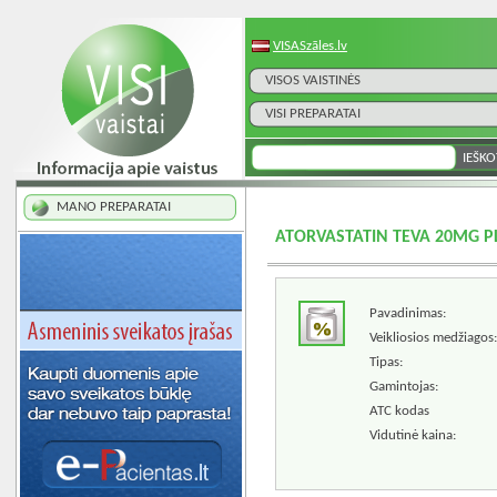
VISASzāles.lv
VISOS VAISTINĖS
VISI PREPARATAI
MANO PREPARATAI
ATORVASTATIN TEVA 20MG P
Pavadinimas:
Veikliosios medžiagos:
Tipas:
Gamintojas:
ATC kodas
Vidutinė kaina: