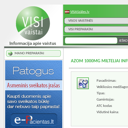
VISASzāles.lv
VISOS VAISTINĖS
VISI PREPARATAI
MANO PREPARATAI
AZOM 1000MG MILTELIAI INF
Pavadinimas:
Veikliosios medžiagos
Tipas:
Gamintojas:
ATC kodas
Vidutinė kaina: