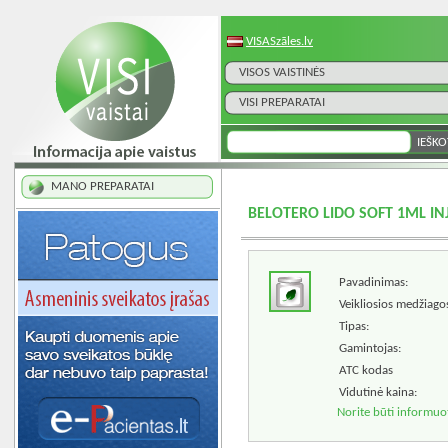
VISASzāles.lv
VISOS VAISTINĖS
VISI PREPARATAI
MANO PREPARATAI
BELOTERO LIDO SOFT 1ML INJ
Pavadinimas:
Veikliosios medžiago
Tipas:
Gamintojas:
ATC kodas
Vidutinė kaina:
Norite būti informuo