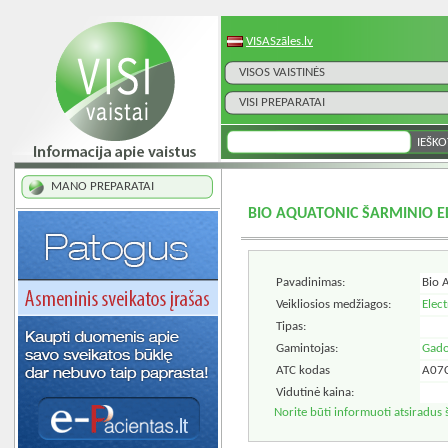
VISASzāles.lv
VISOS VAISTINĖS
VISI PREPARATAI
MANO PREPARATAI
BIO AQUATONIC ŠARMINIO EL
Pavadinimas:
Bio 
Veikliosios medžiagos:
Elect
Tipas:
Gamintojas:
Gado
ATC kodas
A07
Vidutinė kaina:
Norite būti informuoti atsiradus