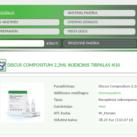
ASzāles.lv
VAISTINIŲ PAIEŠKA
S VAISTINĖS
GYDYMO ĮSTAIGOS
 PREPARATAI
VISOS LIGOS
IŠPLĖSTINĖ PAIEŠKA
DISCUS COMPOSITUM 2,2ML INJEKCINIS TIRPALAS N10
Pavadinimas:
Discus Compositum 2,2ml
Veikliosios medžiagos:
Homeopatinis
Tipas:
Receptiniai nekompens
Gamintojas:
Heel
ATC kodas
W_Homeo
Vidutinė kaina:
38,25 Eur (132,07 Lt)