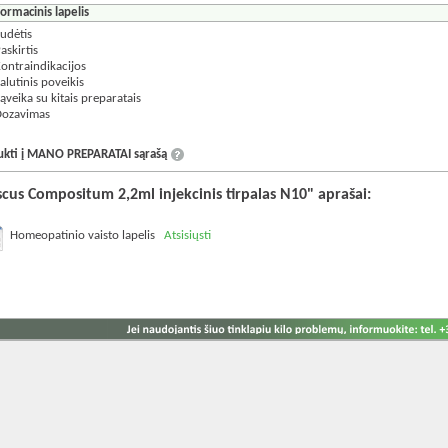
formacinis lapelis
udėtis
askirtis
ontraindikacijos
alutinis poveikis
ąveika su kitais preparatais
ozavimas
aukti į MANO PREPARATAI sąrašą
scus Compositum 2,2ml injekcinis tirpalas N10" aprašai:
Homeopatinio vaisto lapelis
Atsisiųsti