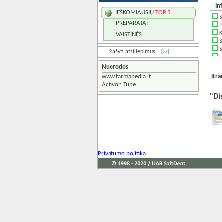
In
IEŠKOMIAUSIŲ
TOP 5
S
PREPARATAI
P
K
VAISTINĖS
Š
S
Rašyti atsiliepimus...
D
Nuorodos
www.farmapedia.lt
Įtr
Activon Tube
"Di
Privatumo politika