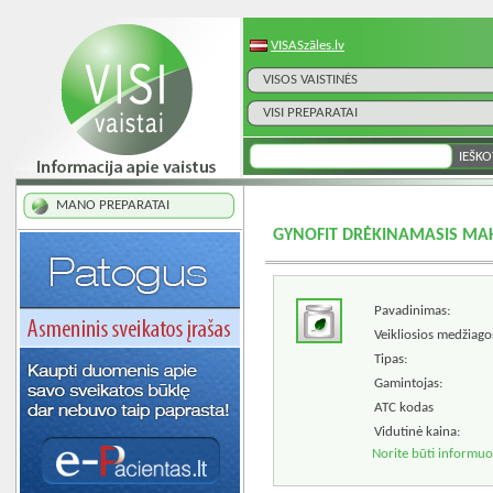
VISASzāles.lv
VISOS VAISTINĖS
VISI PREPARATAI
MANO PREPARATAI
GYNOFIT DRĖKINAMASIS MAK
Pavadinimas:
Veikliosios medžiago
Tipas:
Gamintojas:
ATC kodas
Vidutinė kaina:
Norite būti informuo