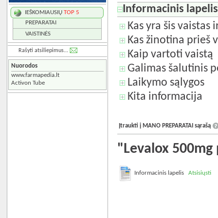
Informacinis lapeli
IEŠKOMIAUSIŲ
TOP 5
PREPARATAI
Kas yra šis vaistas 
VAISTINĖS
Kas žinotina prieš v
Rašyti atsiliepimus...
Kaip vartoti vaistą
Nuorodos
Galimas šalutinis p
www.farmapedia.lt
Laikymo sąlygos
Activon Tube
Kita informacija
Įtraukti į MANO PREPARATAI sąrašą
"Levalox 500mg p
Informacinis lapelis
Atsisiųsti