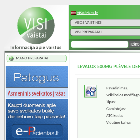
VISASzāles.lv
VISOS VAISTINĖS
VISI PREPARATAI
MANO PREPARATAI
LEVALOX 500MG PLĖVELE DE
Pavadinimas:
Veikliosios medžiago
Tipas:
Gamintojas:
ATC kodas
Vidutinė kaina: