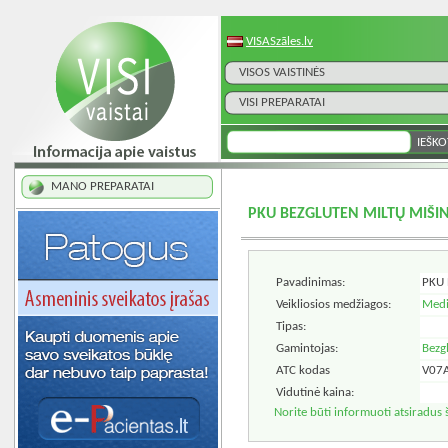
VISASzāles.lv
VISOS VAISTINĖS
VISI PREPARATAI
MANO PREPARATAI
PKU BEZGLUTEN MILTŲ MIŠ
Pavadinimas:
PKU 
Veikliosios medžiagos:
Medi
Tipas:
Gamintojas:
Bezg
ATC kodas
V07
Vidutinė kaina:
Norite būti informuoti atsiradus