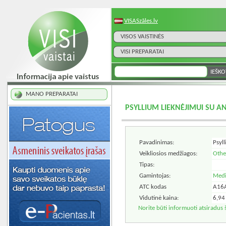
VISASzāles.lv
VISOS VAISTINĖS
VISI PREPARATAI
MANO PREPARATAI
PSYLLIUM LIEKNĖJIMUI SU 
Pavadinimas:
Psyl
Veikliosios medžiagos:
Othe
Tipas:
Gamintojas:
Medi
ATC kodas
A16
Vidutinė kaina:
6,94 
Norite būti informuoti atsiradus