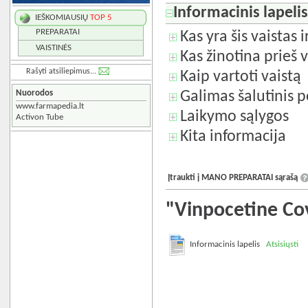
Informacinis lapeli
IEŠKOMIAUSIŲ
TOP 5
PREPARATAI
Kas yra šis vaistas 
VAISTINĖS
Kas žinotina prieš v
Rašyti atsiliepimus...
Kaip vartoti vaistą
Nuorodos
Galimas šalutinis p
www.farmapedia.lt
Laikymo sąlygos
Activon Tube
Kita informacija
Įtraukti į MANO PREPARATAI sąrašą
"Vinpocetine Co
Informacinis lapelis
Atsisiųsti