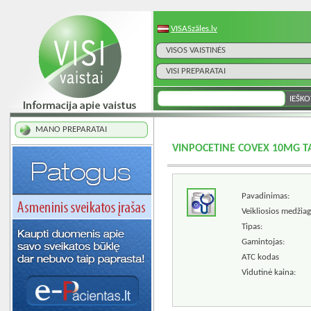
VISASzāles.lv
VISOS VAISTINĖS
VISI PREPARATAI
MANO PREPARATAI
VINPOCETINE COVEX 10MG T
Pavadinimas:
Veikliosios medžiag
Tipas:
Gamintojas:
ATC kodas
Vidutinė kaina: