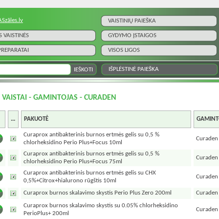
ASzāles.lv
VAISTINIŲ PAIEŠKA
S VAISTINĖS
GYDYMO ĮSTAIGOS
 PREPARATAI
VISOS LIGOS
IŠPLĖSTINĖ PAIEŠKA
I VAISTAI - GAMINTOJAS - CURADEN
...
PAKUOTĖ
GAMINT
Curaprox antibakterinis burnos ertmės gelis su 0,5 %
Curaden
chlorheksidino Perio Plus+Focus 10ml
Curaprox antibakterinis burnos ertmės gelis su 0,5 %
Curaden
chlorheksidino Perio Plus+Focus 75ml
Curaprox antibakterinis burnos ertmės gelis su CHX
Curaden
0,5%+Citrox+hialurono rūgštis 10ml
Curaprox burnos skalavimo skystis Perio Plus Zero 200ml
Curaden
Curaprox burnos skalavimo skystis su 0.05% chlorheksidino
Curaden
PerioPlus+ 200ml