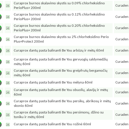
Curaprox burnos skalavimo skystis su 0.09% chlorheksidino
Curaden
PerioPlus+ 200ml
Curaprox burnos skalavimo skystis su 0.12% chlorheksidino
Curaden
PerioPlus+ 200ml
Curaprox burnos skalavimo skystis su 0.20% chlorheksidino
Curaden
PerioPlus+ 200ml
Curaprox burnos skalavimo skystis su 2% chlorheksidino Perio
Curaden
Plus+Protect 200ml
Curaprox dantų pasta balinanti Be You arbūzų ir mėtų 60ml
Curaden
Curaprox dantų pasta balinanti Be You gervuogių saldymedžių
Curaden
mėtų 60ml
Curaprox dantų pasta balinanti Be You greipfrutų bergamočių
Curaden
mėtų 60ml
Curaprox dantų pasta balinanti Be You mėlyna 60ml
Curaden
Curaprox dantų pasta balinanti Be You obuolių, alavijų ir mėtų
Curaden
60ml
Curaprox dantų pasta balinanti Be You persikų, abrikosų ir mėtų
Curaden
skonio 60ml
Curaprox dantų pasta balinanti Be You persimonų, džino su
Curaden
toniku ir mėtų 60ml
Curaprox dantų pasta balinanti Be You rožinė 60ml
Curaden