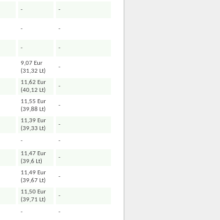
-
-
-
-
-
-
9,07 Eur
-
(31,32 Lt)
11,62 Eur
-
(40,12 Lt)
11,55 Eur
-
(39,88 Lt)
11,39 Eur
-
(39,33 Lt)
-
-
11,47 Eur
-
(39,6 Lt)
11,49 Eur
-
(39,67 Lt)
11,50 Eur
-
(39,71 Lt)
-
-