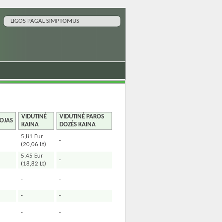
LIGOS PAGAL SIMPTOMUS
VIDUTINĖ
VIDUTINĖ PAROS
OJAS
KAINA
DOZĖS KAINA
5,81 Eur
-
(20,06 Lt)
5,45 Eur
-
(18,82 Lt)
-
-
-
-
-
-