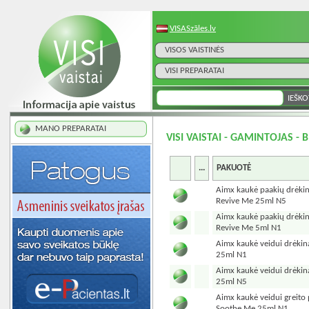
VISASzāles.lv
VISOS VAISTINĖS
VISI PREPARATAI
MANO PREPARATAI
VISI VAISTAI - GAMINTOJAS - 
...
PAKUOTĖ
Aimx kaukė paakių drėkina
Revive Me 25ml N5
Aimx kaukė paakių drėkina
Revive Me 5ml N1
Aimx kaukė veidui drėkin
25ml N1
Aimx kaukė veidui drėkin
25ml N5
Aimx kaukė veidui greito 
Soothe Me 25ml N1