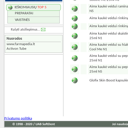
Aimx kaukė veidui ramina
IEŠKOMIAUSIŲ
TOP 5
N5
PREPARATAI
Aimx kaukė veidui rinkiny
VAISTINĖS
Aimx kaukė veidui rinkin
Rašyti atsiliepimus...
Aimx kaukė veidui skaisti
25ml N1
Nuorodos
www.farmapedia.lt
Aimx kaukė veidui su hial
Activon Tube
Cool Me N1
Aimx kaukė veidui su pep
25ml N1
Aimx kaukė veidui su pep
25ml N5
Glofix Skin Boost kapsul
Privatumo politika