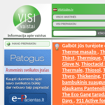
VISASzāles.lv
VISOS VAISTINĖS
VISI PREPARATAI
MANO PREPARATAI
Galbūt jūs turėjote
Therme masažo
, ​
T
Thirst
, ​
Thermique
, ​
Glove N
, ​
Thioctacid
Thermale
, ​
Thiosol
, ​
Thyro
, ​
Thickening
, ​
bambukinis suaugus
plaukams Pantenoli
The Eco Gang tarpdan
Days
, ​
911 Active f