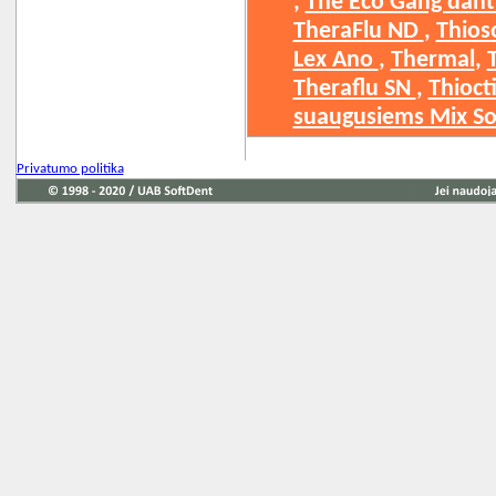
, ​
The Eco Gang dant
TheraFlu ND
, ​
Thios
Lex Ano
, ​
Thermal
, ​
Theraflu SN
, ​
Thioct
suaugusiems Mix So
Privatumo politika