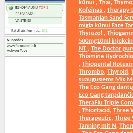
kūnui
, ​
Thai
, ​
Thymog
IEŠKOMIAUSIŲ
TOP 5
Kofeinas
, ​
Therapy-L
PREPARATAI
Tasmanian Sand Sc
VAISTINĖS
migla kūnui Face T
Rašyti atsiliepimus...
Thyrozol
, ​
Thiogamm
500mg10ml injekcin
Nuorodos
www.farmapedia.lt
NT
, ​
The Doctor purš
Activon Tube
Thiamine Hydrochl
, ​
Thiopental Rotexm
Thrombo
, ​
Thyroid
, ​
suaugusiems Mix M
The Eco Gang dantų 
Eco Gang tarpdančių 
TheraFlu Triple Co
, ​
Thioctacid
, ​
Three W
Therapeutic
, ​
Three 
Tanning mit N
, ​
Ther