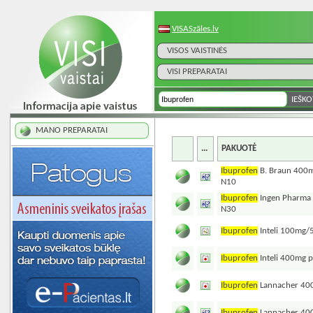
VISASzāles.lv
VISOS VAISTINĖS
VISI PREPARATAI
MANO PREPARATAI
...
PAKUOTĖ
Ibuprofen
B. Braun 400mg
N10
Ibuprofen
Ingen Pharma 
N30
Ibuprofen
Inteli 100mg/
Ibuprofen
Inteli 400mg p
Ibuprofen
Lannacher 400
Ibuprofen
Lannacher 400