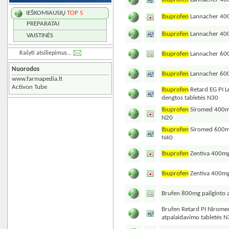
IEŠKOMIAUSIŲ
TOP 5
Ibuprofen
Lannacher 400
PREPARATAI
Ibuprofen
Lannacher 400
VAISTINĖS
Rašyti atsiliepimus...
Ibuprofen
Lannacher 600
Nuorodos
Ibuprofen
Lannacher 600
www.farmapedia.lt
Activon Tube
Ibuprofen
Retard EG PI 
dengtos tabletės N30
Ibuprofen
Siromed 400mg
N20
Ibuprofen
Siromed 600mg
N40
Ibuprofen
Zentiva 400mg
Ibuprofen
Zentiva 400mg
Brufen 800mg pailginto 
Brufen Retard PI Nirome
atpalaidavimo tabletės 