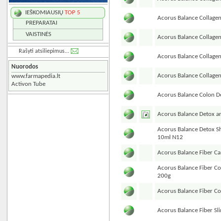
IEŠKOMIAUSIŲ
TOP 5
Acorus Balance Collagen
PREPARATAI
VAISTINĖS
Acorus Balance Collagen
Rašyti atsiliepimus...
Acorus Balance Collage
Nuorodos
Acorus Balance Collage
www.farmapedia.lt
Activon Tube
Acorus Balance Colon D
Acorus Balance Detox a
Acorus Balance Detox Sh
10ml N12
Acorus Balance Fiber Car
Acorus Balance Fiber Col
200g
Acorus Balance Fiber C
Acorus Balance Fiber S