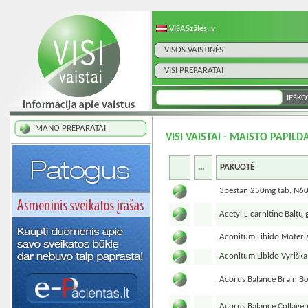
VISASzāles.lv
VISOS VAISTINĖS
VISI PREPARATAI
MANO PREPARATAI
VISI VAISTAI - MAISTO PAPILDA
...
PAKUOTĖ
3bestan 250mg tab. N6
Acetyl L-carnitine Baltų
Aconitum Libido Moteri
Aconitum Libido Vyriška
Acorus Balance Brain B
Acorus Balance Collage