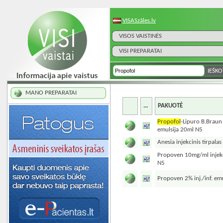
VISASzāles.lv
VISOS VAISTINĖS
VISI PREPARATAI
MANO PREPARATAI
...
PAKUOTĖ
Propofol
-Lipuro B.Braun
emulsija 20ml N5
Anesia injekcinis tirpal
Propoven 10mg/ml injekc
N5
Propoven 2% inj./inf. em