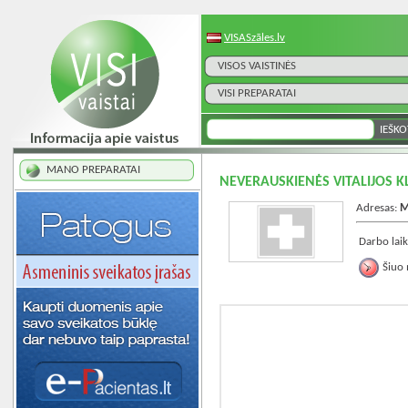
VISASzāles.lv
VISOS VAISTINĖS
VISI PREPARATAI
MANO PREPARATAI
NEVERAUSKIENĖS VITALIJOS KLI
Adresas:
M
Darbo laik
Šiuo 