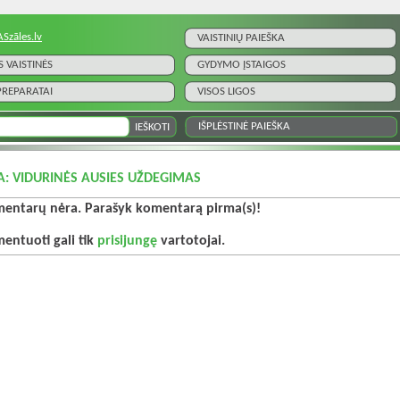
ASzāles.lv
VAISTINIŲ PAIEŠKA
S VAISTINĖS
GYDYMO ĮSTAIGOS
 PREPARATAI
VISOS LIGOS
IŠPLĖSTINĖ PAIEŠKA
A: VIDURINĖS AUSIES UŽDEGIMAS
entarų nėra. Parašyk komentarą pirma(s)!
entuoti gali tik
prisijungę
vartotojai.