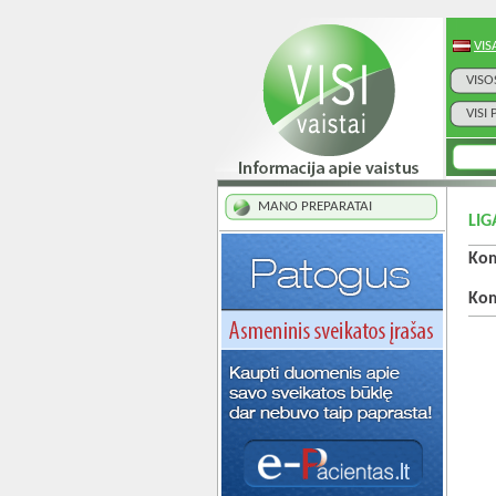
VIS
VISO
VISI
MANO PREPARATAI
LIG
Kom
Kom