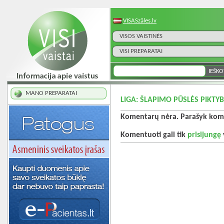
VISASzāles.lv
VISOS VAISTINĖS
VISI PREPARATAI
MANO PREPARATAI
LIGA: ŠLAPIMO PŪSLĖS PIKTYB
Komentarų nėra. Parašyk kome
Komentuoti gali tik
prisijungę