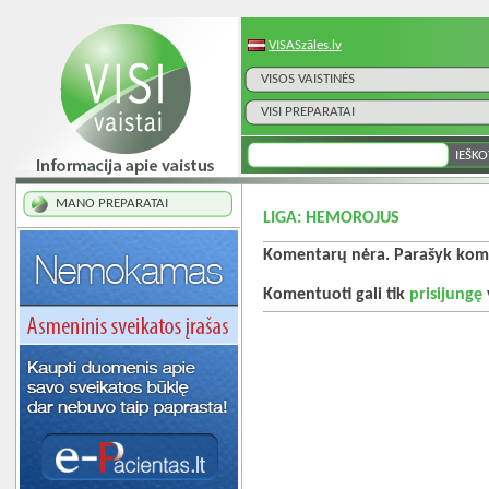
VISASzāles.lv
VISOS VAISTINĖS
VISI PREPARATAI
MANO PREPARATAI
LIGA: HEMOROJUS
Komentarų nėra. Parašyk kome
Komentuoti gali tik
prisijungę