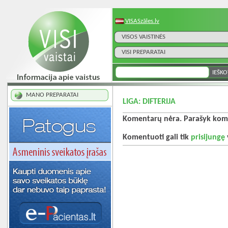
VISASzāles.lv
VISOS VAISTINĖS
VISI PREPARATAI
MANO PREPARATAI
LIGA: DIFTERIJA
Komentarų nėra. Parašyk kome
Komentuoti gali tik
prisijungę