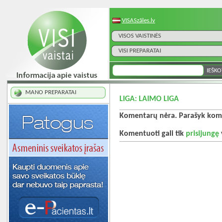
VISASzāles.lv
VISOS VAISTINĖS
VISI PREPARATAI
MANO PREPARATAI
LIGA: LAIMO LIGA
Komentarų nėra. Parašyk kome
Komentuoti gali tik
prisijungę