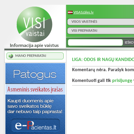
VISASzāles.lv
VISOS VAISTINĖS
VISI PREPARATAI
MANO PREPARATAI
LIGA: ODOS IR NAGŲ KANDID
Komentarų nėra. Parašyk kome
Komentuoti gali tik
prisijungę