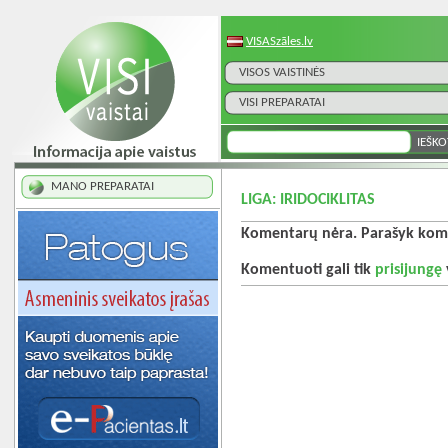
VISASzāles.lv
VISOS VAISTINĖS
VISI PREPARATAI
MANO PREPARATAI
LIGA: IRIDOCIKLITAS
Komentarų nėra. Parašyk kome
Komentuoti gali tik
prisijungę