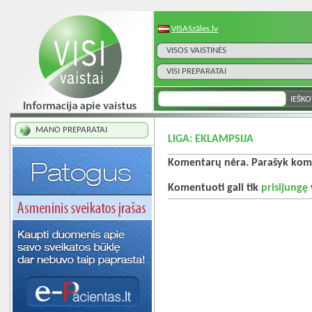
VISASzāles.lv
VISOS VAISTINĖS
VISI PREPARATAI
MANO PREPARATAI
LIGA: EKLAMPSIJA
Komentarų nėra. Parašyk kome
Komentuoti gali tik
prisijungę