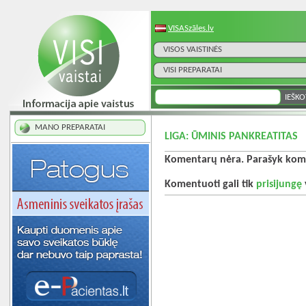
VISASzāles.lv
VISOS VAISTINĖS
VISI PREPARATAI
MANO PREPARATAI
LIGA: ŪMINIS PANKREATITAS
Komentarų nėra. Parašyk kome
Komentuoti gali tik
prisijungę