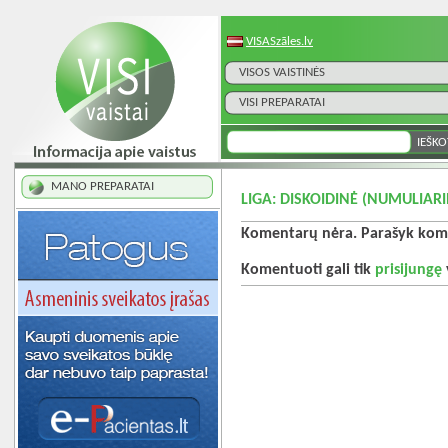
VISASzāles.lv
VISOS VAISTINĖS
VISI PREPARATAI
MANO PREPARATAI
LIGA: DISKOIDINĖ (NUMULIAR
Komentarų nėra. Parašyk kome
Komentuoti gali tik
prisijungę