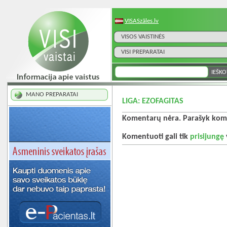
VISASzāles.lv
VISOS VAISTINĖS
VISI PREPARATAI
MANO PREPARATAI
LIGA: EZOFAGITAS
Komentarų nėra. Parašyk kome
Komentuoti gali tik
prisijungę