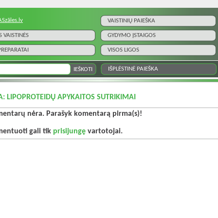
ASzāles.lv
VAISTINIŲ PAIEŠKA
S VAISTINĖS
GYDYMO ĮSTAIGOS
 PREPARATAI
VISOS LIGOS
IŠPLĖSTINĖ PAIEŠKA
A: LIPOPROTEIDŲ APYKAITOS SUTRIKIMAI
entarų nėra. Parašyk komentarą pirma(s)!
entuoti gali tik
prisijungę
vartotojai.