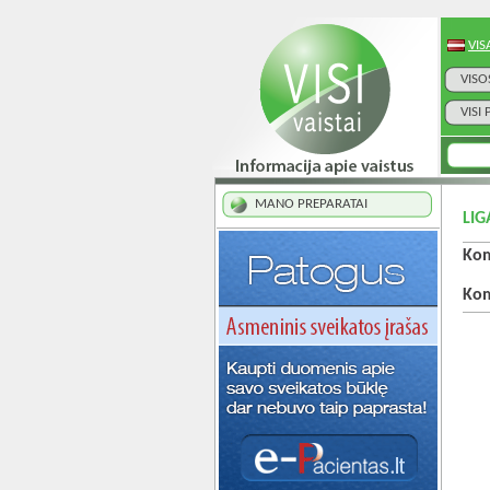
VIS
VISO
VISI
MANO PREPARATAI
LIG
Kom
Kom