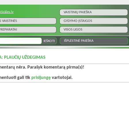
ASzāles.lv
VAISTINIŲ PAIEŠKA
S VAISTINĖS
GYDYMO ĮSTAIGOS
 PREPARATAI
VISOS LIGOS
IŠPLĖSTINĖ PAIEŠKA
A: PLAUČIŲ UŽDEGIMAS
entarų nėra. Parašyk komentarą pirma(s)!
entuoti gali tik
prisijungę
vartotojai.