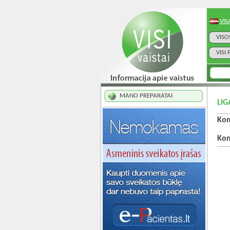
VIS
VISO
VISI
MANO PREPARATAI
LIG
Kom
Kom