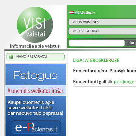
VISASzāles.lv
VISOS VAISTINĖS
VISI PREPARATAI
MANO PREPARATAI
LIGA: ATEROSKLEROZĖ
Komentarų nėra. Parašyk kome
Komentuoti gali tik
prisijungę