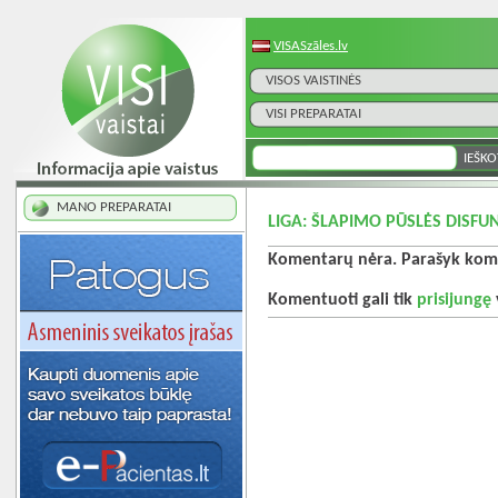
VISASzāles.lv
VISOS VAISTINĖS
VISI PREPARATAI
MANO PREPARATAI
LIGA: ŠLAPIMO PŪSLĖS DISFUN
Komentarų nėra. Parašyk kome
Komentuoti gali tik
prisijungę