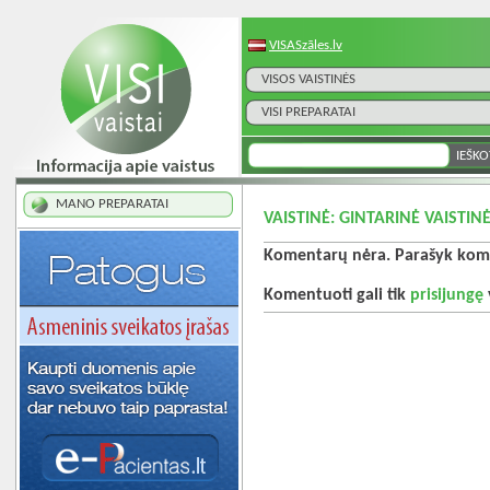
VISASzāles.lv
VISOS VAISTINĖS
VISI PREPARATAI
MANO PREPARATAI
VAISTINĖ: GINTARINĖ VAISTINĖ
Komentarų nėra. Parašyk kome
Komentuoti gali tik
prisijungę