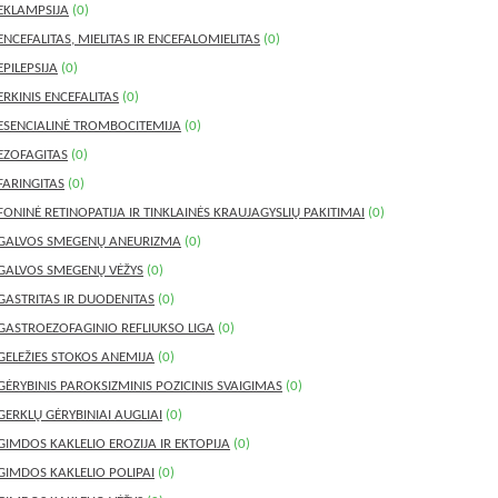
EKLAMPSIJA
(0)
ENCEFALITAS, MIELITAS IR ENCEFALOMIELITAS
(0)
EPILEPSIJA
(0)
ERKINIS ENCEFALITAS
(0)
ESENCIALINĖ TROMBOCITEMIJA
(0)
EZOFAGITAS
(0)
FARINGITAS
(0)
FONINĖ RETINOPATIJA IR TINKLAINĖS KRAUJAGYSLIŲ PAKITIMAI
(0)
GALVOS SMEGENŲ ANEURIZMA
(0)
GALVOS SMEGENŲ VĖŽYS
(0)
GASTRITAS IR DUODENITAS
(0)
GASTROEZOFAGINIO REFLIUKSO LIGA
(0)
GELEŽIES STOKOS ANEMIJA
(0)
GĖRYBINIS PAROKSIZMINIS POZICINIS SVAIGIMAS
(0)
GERKLŲ GĖRYBINIAI AUGLIAI
(0)
GIMDOS KAKLELIO EROZIJA IR EKTOPIJA
(0)
GIMDOS KAKLELIO POLIPAI
(0)