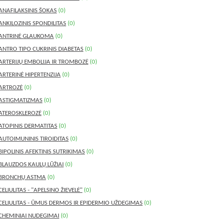
ANAFILAKSINIS ŠOKAS
(0)
ANKILOZINIS SPONDILITAS
(0)
ANTRINĖ GLAUKOMA
(0)
ANTRO TIPO CUKRINIS DIABETAS
(0)
ARTERIJŲ EMBOLIJA IR TROMBOZĖ
(0)
ARTERINĖ HIPERTENZIJA
(0)
ARTROZĖ
(0)
ASTIGMATIZMAS
(0)
ATEROSKLEROZĖ
(0)
ATOPINIS DERMATITAS
(0)
AUTOIMUNINIS TIROIDITAS
(0)
BIPOLINIS AFEKTINIS SUTRIKIMAS
(0)
BLAUZDOS KAULŲ LŪŽIAI
(0)
BRONCHŲ ASTMA
(0)
CELIULITAS - "APELSINO ŽIEVELĖ"
(0)
CELIULITAS - ŪMUS DERMOS IR EPIDERMIO UŽDEGIMAS
(0)
CHEMINIAI NUDEGIMAI
(0)