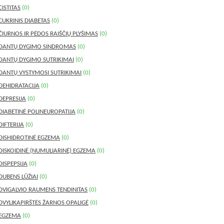
CISTITAS
(0)
CUKRINIS DIABETAS
(0)
ČIURNOS IR PĖDOS RAIŠČIŲ PLYŠIMAS
(0)
DANTŲ DYGIMO SINDROMAS
(0)
DANTŲ DYGIMO SUTRIKIMAI
(0)
DANTŲ VYSTYMOSI SUTRIKIMAI
(0)
DEHIDRATACIJA
(0)
DEPRESIJA
(0)
DIABETINĖ POLINEUROPATIJA
(0)
DIFTERIJA
(0)
DISHIDROTINĖ EGZEMA
(0)
DISKOIDINĖ (NUMULIARINĖ) EGZEMA
(0)
DISPEPSIJA
(0)
DUBENS LŪŽIAI
(0)
DVIGALVIO RAUMENS TENDINITAS
(0)
DVYLIKAPIRŠTĖS ŽARNOS OPALIGĖ
(0)
EGZEMA
(0)