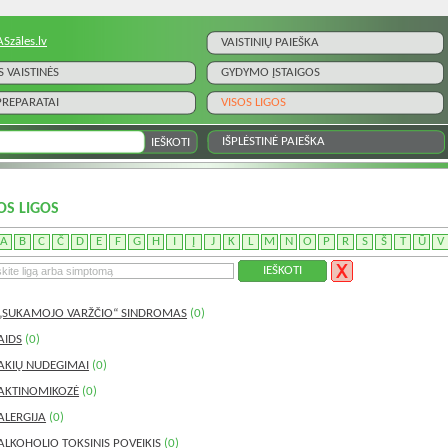
ASzāles.lv
VAISTINIŲ PAIEŠKA
S VAISTINĖS
GYDYMO ĮSTAIGOS
 PREPARATAI
VISOS LIGOS
IŠPLĖSTINĖ PAIEŠKA
OS LIGOS
A
B
C
Č
D
E
F
G
H
I
Į
J
K
L
M
N
O
P
R
S
Š
T
Ū
V
„SUKAMOJO VARŽČIO“ SINDROMAS
(0)
AIDS
(0)
AKIŲ NUDEGIMAI
(0)
AKTINOMIKOZĖ
(0)
ALERGIJA
(0)
ALKOHOLIO TOKSINIS POVEIKIS
(0)