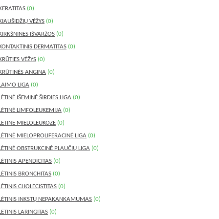
KERATITAS
(0)
KIAUŠIDŽIŲ VĖŽYS
(0)
KIRKŠNINĖS IŠVARŽOS
(0)
KONTAKTINIS DERMATITAS
(0)
KRŪTIES VĖŽYS
(0)
KRŪTINĖS ANGINA
(0)
LAIMO LIGA
(0)
LĖTINĖ IŠEMINĖ ŠIRDIES LIGA
(0)
LĖTINĖ LIMFOLEUKEMIJA
(0)
LĖTINĖ MIELOLEUKOZĖ
(0)
LĖTINĖ MIELOPROLIFERACINĖ LIGA
(0)
LĖTINĖ OBSTRUKCINĖ PLAUČIŲ LIGA
(0)
LĖTINIS APENDICITAS
(0)
LĖTINIS BRONCHITAS
(0)
LĖTINIS CHOLECISTITAS
(0)
LĖTINIS INKSTŲ NEPAKANKAMUMAS
(0)
LĖTINIS LARINGITAS
(0)