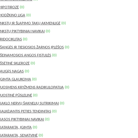
HIPOTIROZĖ
(0)
HODŽKINO LIGA
(0)
INKSTŲ IR ŠLAPIMO TAKŲ AKMENLIGĖ
(0)
INKSTŲ PIKTYBINIAI NAVIKAI
(0)
IRIDOCIKLITAS
(0)
IŠANGĖS IR TIESIOSIOS ŽARNOS ĮPLĖŠOS
(0)
IŠEINAMOSIOS ANGOS FISTULĖS
(0)
IŠSĖTINĖ SKLEROZĖ
(0)
ĮAUGĘS NAGAS
(0)
ĮGIMTA GLAUKOMA
(0)
JUOSMENS KRYŽMENS RADIKULOPATIJA
(0)
JUOSTINĖ PŪSLELINĖ
(0)
KAKLO NERVŲ ŠAKNELIŲ SUTRIKIMAI
(0)
KALKĖJANTIS PETIES TENDINITAS
(0)
KASOS PIKTYBINIAI NAVIKAI
(0)
KATARAKTA, ĮGIMTA
(0)
KATARAKTA, SENATVINĖ
(0)