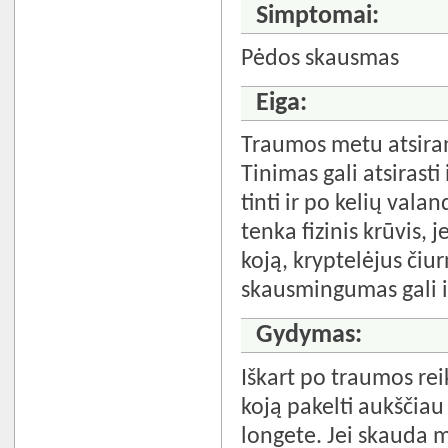
Simptomai:
Pėdos skausmas
Eiga:
Traumos metu atsiran
Tinimas gali atsirasti
tinti ir po kelių vala
tenka fizinis krūvis, 
koją, kryptelėjus čiur
skausmingumas gali išl
Gydymas:
Iškart po traumos rei
koją pakelti aukščiau 
longete. Jei skauda m