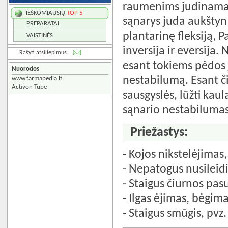
raumenims judinama p
IEŠKOMIAUSIŲ
TOP 5
sąnarys juda aukštyn 
PREPARATAI
plantarinę fleksiją, P
VAISTINĖS
inversija ir eversija.
Rašyti atsiliepimus...
esant tokiems pėdos 
Nuorodos
nestabilumą. Esant či
www.farmapedia.lt
Activon Tube
sausgyslės, lūžti kaul
sąnario nestabilumas,
Priežastys:
- Kojos nikstelėjimas
- Nepatogus nusileidi
- Staigus čiurnos pas
- Ilgas ėjimas, bėgim
- Staigus smūgis, pv