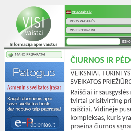
VISASzāles.lv
VISOS VAISTINĖS
VISI PREPARATAI
MANO PREPARATAI
ČIURNOS IR PĖD
VEIKSNIAI, TURINTY
SVEIKATOS PRIEŽIŪ
Raiščiai ir sausgyslės
tvirtai prisitvirtinę 
raiščiai. Vidinėje pu
kompleksas, kuris yra
praeina čiurnos sąnar