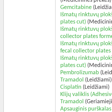
(Medicininės prekės)
Gemcitabine
(Leidži
Išmatų rinktuvų plok
plates cut)
(Medicini
Išmatų rinktuvų plok
collector plates form
Išmatų rinktuvų plok
fecal collector plates
Išmatų rinktuvų plok
plates cut)
(Medicini
Pembrolizumab
(Leid
Tramadol
(Leidžiami)
Cisplatin
(Leidžiami)
Klijų valiklis (Adhes
Tramadol
(Geriamieji
Apsauginis purškalas 