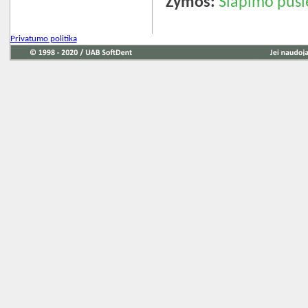
Žymos:
Šlapimo pūslė
Privatumo politika