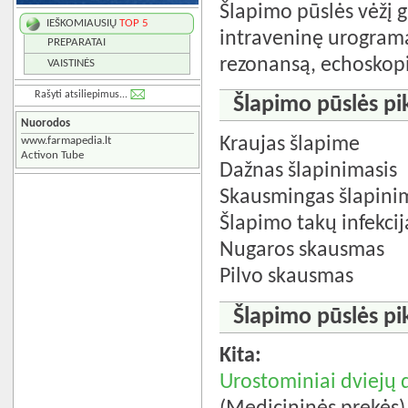
Šlapimo pūslės vėžį g
IEŠKOMIAUSIŲ
TOP 5
intraveninę urogram
PREPARATAI
rezonansą, echoskopi
VAISTINĖS
Rašyti atsiliepimus...
Šlapimo pūslės pi
Nuorodos
Kraujas šlapime
www.farmapedia.lt
Activon Tube
Dažnas šlapinimasis
Skausmingas šlapini
Šlapimo takų infekcij
Nugaros skausmas
Pilvo skausmas
Šlapimo pūslės pi
Kita:
Urostominiai dviejų 