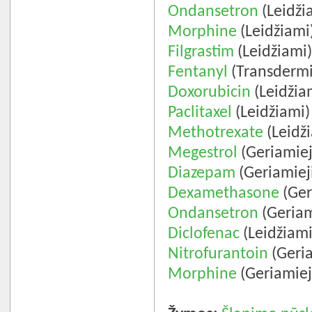
Ondansetron
(Leidži
Morphine
(Leidžiami
Filgrastim
(Leidžiami
Fentanyl
(Transdermi
Doxorubicin
(Leidžia
Paclitaxel
(Leidžiami)
Methotrexate
(Leidž
Megestrol
(Geriamiej
Diazepam
(Geriamiej
Dexamethasone
(Ger
Ondansetron
(Geriam
Diclofenac
(Leidžiami
Nitrofurantoin
(Geria
Morphine
(Geriamiej