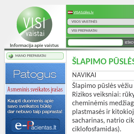
VISASzāles.lv
VISOS VAISTINĖS
VISI PREPARATAI
MANO PREPARATAI
ŠLAPIMO PŪSLĖS
NAVIKAI
Šlapimo pūslės vėžiu
Rizikos veiksniai: rū
cheminėmis medžiag
plastmasės ir kitokio
sacharinas, natrio cik
ciklofosfamidas).