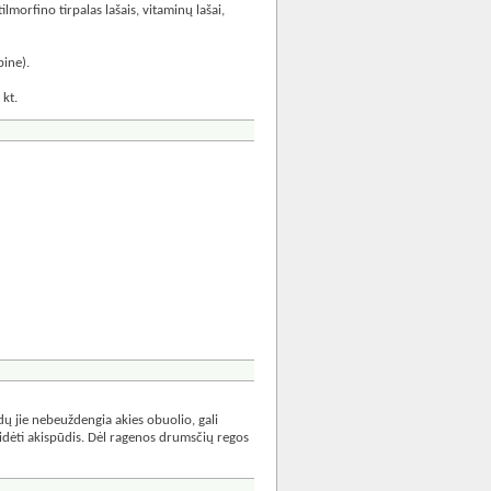
lmorfino tirpalas lašais, vitaminų lašai,
pine).
 kt.
ų jie nebeuždengia akies obuolio, gali
adidėti akispūdis. Dėl ragenos drumsčių regos