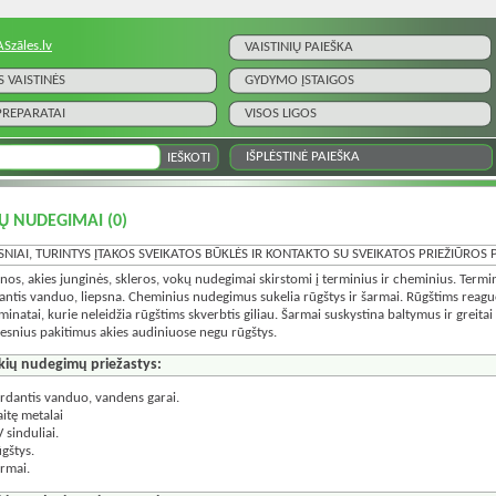
ASzāles.lv
VAISTINIŲ PAIEŠKA
S VAISTINĖS
GYDYMO ĮSTAIGOS
 PREPARATAI
VISOS LIGOS
IŠPLĖSTINĖ PAIEŠKA
IŲ NUDEGIMAI
(0)
SNIAI, TURINTYS ĮTAKOS SVEIKATOS BŪKLĖS IR KONTAKTO SU SVEIKATOS PRIEŽIŪRO
nos, akies junginės, skleros, vokų nudegimai skirstomi į terminius ir cheminius. Termi
antis vanduo, liepsna. Cheminius nudegimus sukelia rūgštys ir šarmai. Rūgštims reaguo
minatai, kurie neleidžia rūgštims skverbtis giliau. Šarmai suskystina baltymus ir greitai 
esnius pakitimus akies audiniuose negu rūgštys.
kių nudegimų priežastys:
erdantis vanduo, vandens garai.
aitę metalai
 sinduliai.
ūgštys.
armai.