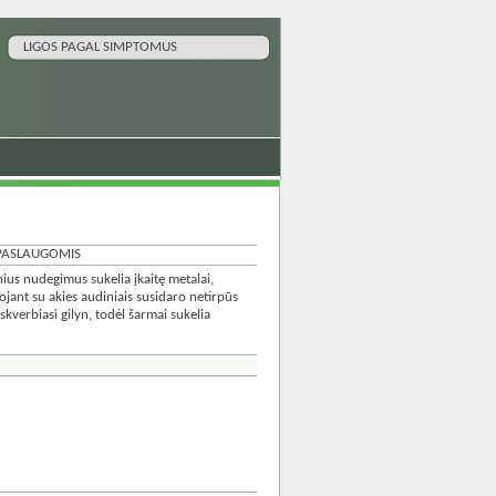
LIGOS PAGAL SIMPTOMUS
S PASLAUGOMIS
nius nudegimus sukelia įkaitę metalai,
jant su akies audiniais susidaro netirpūs
skverbiasi gilyn, todėl šarmai sukelia