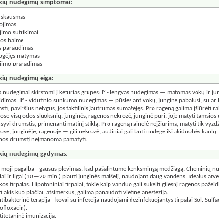
kių nudegimų simptomai:
 skausmas
ojimas
jimo sutrikimai
sos baimė
s paraudimas
ogėjęs matymas
jimo praradimas
kių nudegimų eiga:
s nudegimai skirstomi į keturias grupes: I° - lengvas nudegimas — matomas vokų ir ju
idimas. II° - vidutinio sunkumo nudegimas — pūslės ant vokų, junginė pabalusi, su ar b
sti, paviršius nelygus, jos taktilinis jautrumas sumažėjęs. Pro rageną galima įžiūrėti ra
ose visų odos sluoksnių, junginės, ragenos nekrozė, junginė puri, joje matyti tamsios 
nsyvi drumstis, primenanti matinį stiklą. Pro rageną rainelė neįžiūrima, matyti tik vyz
ose, junginėje, ragenoje — gili nekrozė, audiniai gali būti nudegę iki akiduobės kaulų. 
nos drumstį neįmanoma pamatyti.
kių nudegimų gydymas:
irmoji pagalba - gausus plovimas, kad pašalintume kenksmingą medžiagą. Cheminių nude
iai ir ilgai (10—20 min.) plauti junginės maišelį, naudojant daug vandens. Idealus atveji
kos tirpalas. Hipotoniniai tirpalai, tokie kaip vanduo gali sukelti gilesnį ragenos paže
ti akis kuo plačiau atsimerkus, galima panaudoti vietinę anesteziją.
ntibakterinė terapija - kovai su infekcija naudojami dezinfekuojantys tirpalai Sol. Sulfa
rofloxacin).
titetaninė imunizacija.