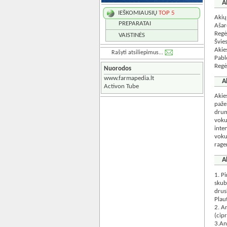
A
IEŠKOMIAUSIŲ
TOP 5
Akių
PREPARATAI
Ašar
Regė
VAISTINĖS
Švie
Akie
Rašyti atsiliepimus...
Pabl
Regė
Nuorodos
www.farmapedia.lt
A
Activon Tube
Akie
paže
drum
voku
inte
voku
rage
A
1. P
skub
drus
Plau
2. A
(cip
3.An