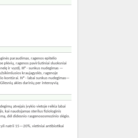
nginės paraudimas, ragenos epitelio
e plėvių, ragenos paviršutiniai sluoksniai
inelę ir vyzdį. III° - sunkus nudegimas —
užsikimšusios kraujagyslės, ragenoje
džio kontūrai. IV° - labai sunkus nudegimas—
Gilesnių akies darinių per intensyvią
gimų atvejais įvykio vietoje reikia labai
s, kai naudojamas sterilus fiziologinis
idimą, dėl didesnio rasgenososmozinio slėgio.
cyli natrii 15—20%, vietiniai antibiotikai