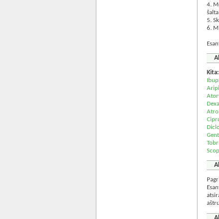
4. M
šalta
5. S
6. M
Esan
A
Kita
Ibup
Arip
Ator
Dex
Atro
Cipr
Dicl
Gent
Tobr
Scop
A
Pagr
Esan
atsi
aštr
A