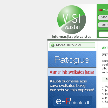
VIS
VISO
VISI
MANO PREPARATAI
AK
VEIK
Rage
verd
albu
sunk
A
1. V
2. Įk
3. UV
4. R
5. Š