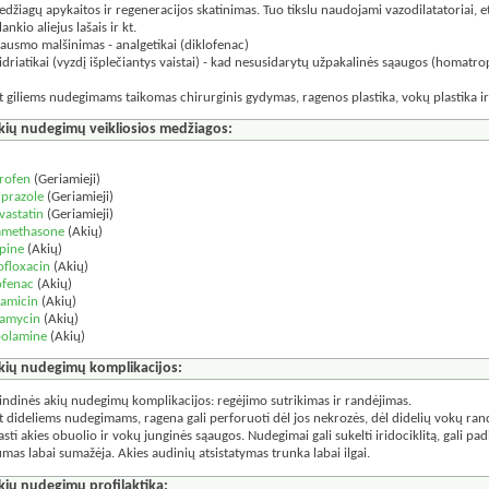
edžiagų apykaitos ir regeneracijos skatinimas. Tuo tikslu naudojami vazodilatatoriai, eti
lankio aliejus lašais ir kt.
kausmo malšinimas - analgetikai (diklofenac)
idriatikai (vyzdį išplečiantys vaistai) - kad nesusidarytų užpakalinės sąaugos (homatro
t giliems nudegimams taikomas chirurginis gydymas, ragenos plastika, vokų plastika ir
kių nudegimų veikliosios medžiagos:
:
rofen
(Geriamieji)
iprazole
(Geriamieji)
vastatin
(Geriamieji)
amethasone
(Akių)
pine
(Akių)
ofloxacin
(Akių)
ofenac
(Akių)
amicin
(Akių)
amycin
(Akių)
olamine
(Akių)
kių nudegimų komplikacijos:
indinės akių nudegimų komplikacijos: regėjimo sutrikimas ir randėjimas.
t dideliems nudegimams, ragena gali perforuoti dėl jos nekrozės, dėl didelių vokų rand
rasti akies obuolio ir vokų junginės sąaugos. Nudegimai gali sukelti iridociklitą, gali p
umas labai sumažėja. Akies audinių atsistatymas trunka labai ilgai.
kių nudegimų profilaktika: