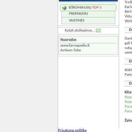
Troš
Karš
IEŠKOMIAUSIŲ
TOP 5
Bėri
PREPARATAI
Vidu
VAISTINĖS
Vėm
D
Rašyti atsiliepimus...
Dant
Nuorodos
gali
www.farmapedia.lt
sukąs
Activon Tube
vėmi
D
Būki
Pama
D
Kita
Ibup
Ibup
Para
Para
Žym
Privatumo politika