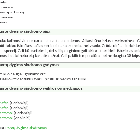
kulys
čiavimas
mas apie burną
riavimas
imas
antų dygimo sindromo eiga:
ukų kalimosi vietose parausta, patinsta dantenos. Vaikas būna irzlus ir verksmingas. Gal
 būti labiau ištroškęs, tačiau geria pienuką trumpiau nei visada. Grūda pirštus ir daiktu
ti spenelį. Gali būti seilėtekis, dėl seilių dirginimo gali atsirasti nedidelis išbėrimas ap
mas, bet tai neturėtų kartotis dažnai. Gali pakilti temperatūra, bet ne daugiau 38 laips
antų dygimo sindromo gydymas:
te kuo daugiau gryname ore.
sažuokite dantukus švariu pirštu ar marlės gabaliuku.
antų dygimo sindromo veikliosios medžiagos:
:
rofen
(Geriamieji)
rofen
(Geriamieji)
cetamol
(Geriamieji)
cetamol
(Analiniai)
os:
Dantų dygimo sindromas
.