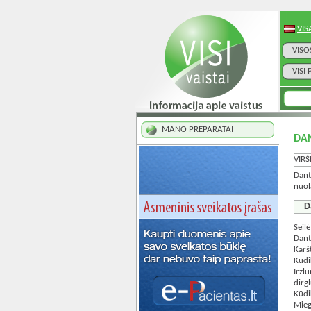
VIS
VISO
VISI
MANO PREPARATAI
DA
VIRŠ
Dant
nuol
D
Seilė
Dant
Karš
Kūdi
Irzl
dirg
Kūdi
Mieg