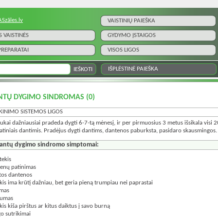
ASzāles.lv
VAISTINIŲ PAIEŠKA
S VAISTINĖS
GYDYMO ĮSTAIGOS
 PREPARATAI
VISOS LIGOS
IŠPLĖSTINĖ PAIEŠKA
NTŲ DYGIMO SINDROMAS
(0)
KINIMO SISTEMOS LIGOS
ukai dažniausiai pradeda dygti 6-7-tą mėnesį, ir per pirmuosius 3 metus išsikala visi 2
atiniais dantimis. Pradėjus dygti dantims, dantenos paburksta, pasidaro skausmingos.
antų dygimo sindromo simptomai:
tekis
enų patinimas
tos dantenos
kis ima krūtį dažniau, bet geria pieną trumpiau nei paprastai
umas
lumas
kis kiša pirštus ar kitus daiktus į savo burną
o sutrikimai