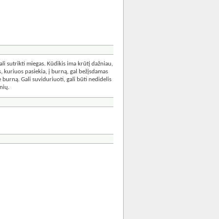
i sutrikti miegas. Kūdikis ima krūtį dažniau,
s, kuriuos pasiekia, į burną, gal bežįsdamas
ie burną. Gali suviduriuoti, gali būti nedidelis
nių.