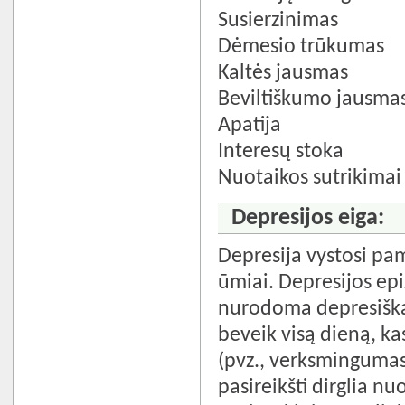
Susierzinimas
Dėmesio trūkumas
Kaltės jausmas
Beviltiškumo jausma
Apatija
Interesų stoka
Nuotaikos sutrikimai
Depresijos eiga:
Depresija vystosi pam
ūmiai. Depresijos epi
nurodoma depresiška 
beveik visą dieną, k
(pvz., verksmingumas)
pasireikšti dirglia nu