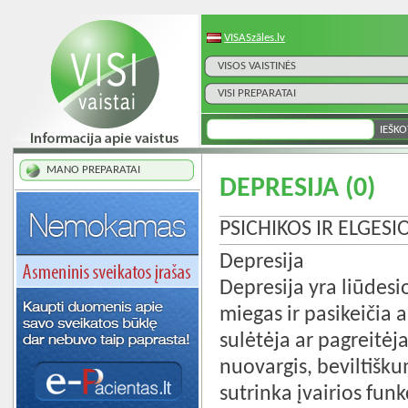
VISASzāles.lv
VISOS VAISTINĖS
VISI PREPARATAI
MANO PREPARATAI
DEPRESIJA
(0)
PSICHIKOS IR ELGESI
Depresija
Depresija yra liūdesi
miegas ir pasikeičia 
sulėtėja ar pagreitėj
nuovargis, beviltišku
sutrinka įvairios fun