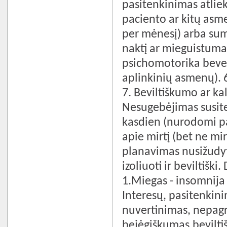
pasitenkinimas atlie
paciento ar kitų asm
per mėnesį) arba sum
naktį ar mieguistumas
psichomotorika bevei
aplinkinių asmenų). 
7. Beviltiškumo ar kal
Nesugebėjimas susite
kasdien (nurodomi pa
apie mirtį (bet ne mi
planavimas nusižudyti
izoliuoti ir beviltiš
1.Miegas - insomnija 
Interesų, pasitenkin
nuvertinimas, nepagr
bejėgiškumas,bevilti