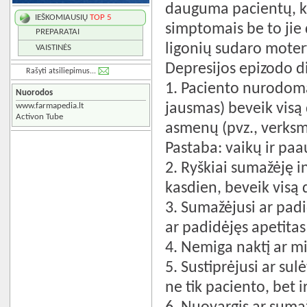
dauguma pacientų, kur
IEŠKOMIAUSIŲ
TOP 5
simptomais be to jie 
PREPARATAI
ligonių sudaro mote
VAISTINĖS
Depresijos epizodo di
Rašyti atsiliepimus...
1. Paciento nurodoma
Nuorodos
jausmas) beveik visą
www.farmapedia.lt
Activon Tube
asmenų (pvz., verks
Pastaba: vaikų ir paau
2. Ryškiai sumažėję i
kasdien, beveik visą
3. Sumažėjusi ar pad
ar padidėjęs apetitas
4. Nemiga naktį ar m
5. Sustiprėjusi ar su
ne tik paciento, bet 