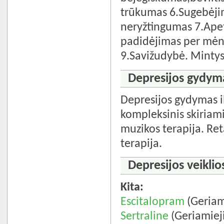
trūkumas 6.Sugebėjim
neryžtingumas 7.Apet
padidėjimas per mėne
9.Savižudybė. Mintys
Depresijos gydym
Depresijos gydymas i
kompleksinis skiriami
muzikos terapija. Re
terapija.
Depresijos veikli
Kita:
Escitalopram
(Geriam
Sertraline
(Geriamieji