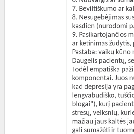
6. Nuovargis ar sumaž
7. Beviltiškumo ar ka
8. Nesugebėjimas sus
kasdien (nurodomi pa
9. Pasikartojančios m
ar ketinimas žudytis,
Pastaba: vaikų kūno 
Daugelis pacientų, ser
Todėl empatiška paži
komponentai. Juos nu
kad depresija yra pa
lengvabūdiško, tuščio
blogai"), kurį pacien
stresų, veiksnių, kur
mažiau jaus kaltės j
gali sumažėti ir tuom