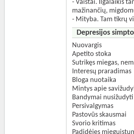
- Vaistai. Ilgalaikis 
mažinančių, migdomųj
- Mityba. Tam tikrų v
Depresijos simpt
Nuovargis
Apetito stoka
Sutrikęs miegas, nem
Interesų praradimas
Bloga nuotaika
Mintys apie savižud
Bandymai nusižudyti
Persivalgymas
Pastovūs skausmai
Svorio kritimas
Padidėjęs mieguistu