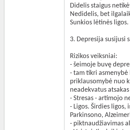
Didelis staigus netikė
Nedidelis, bet ilgalai
Sunkios lėtinės ligos.
3. Depresija susijusi 
Rizikos veiksniai:
- šeimoje buvę depre
- tam tikri asmenybė
priklausomybė nuo ki
neadekvatus atsakas į
- Stresas - artimojo 
- Ligos. Širdies ligos,
Parkinsono, Alzeimeri
- piktnaudžiavimas al