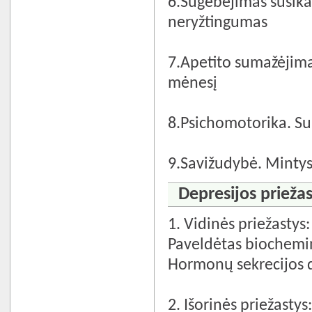
6.Sugebėjimas susika
neryžtingumas
7.Apetito sumažėjima
mėnesį
8.Psichomotorika. Su
9.Savižudybė. Mintys
Depresijos priežas
1. Vidinės priežastys:
Paveldėtas biochemin
Hormonų sekrecijos d
2. Išorinės priežastys