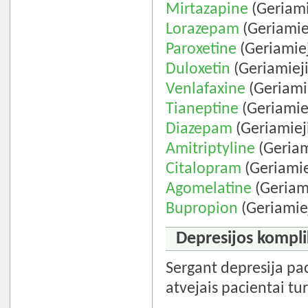
Mirtazapine
(Geriami
Lorazepam
(Geriamie
Paroxetine
(Geriamiej
Duloxetin
(Geriamieji
Venlafaxine
(Geriamie
Tianeptine
(Geriamiej
Diazepam
(Geriamiej
Amitriptyline
(Geriam
Citalopram
(Geriamie
Agomelatine
(Geriami
Bupropion
(Geriamiej
Depresijos kompli
Sergant depresija pac
atvejais pacientai tu