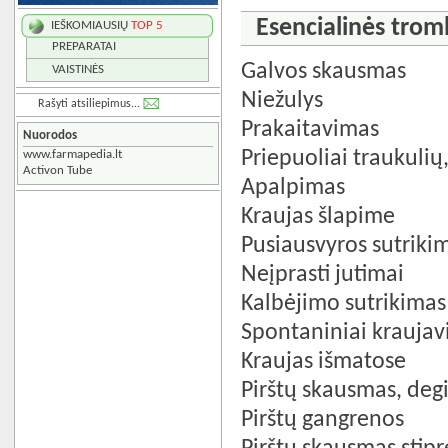
Esencialinės trom
IEŠKOMIAUSIŲ
TOP 5
PREPARATAI
Galvos skausmas
VAISTINĖS
Niežulys
Rašyti atsiliepimus...
Prakaitavimas
Nuorodos
Priepuoliai traukuli
www.farmapedia.lt
Activon Tube
Apalpimas
Kraujas šlapime
Pusiausvyros sutriki
Neįprasti jutimai
Kalbėjimo sutrikimas
Spontaniniai kraujav
Kraujas išmatose
Pirštų skausmas, deg
Pirštų gangrenos