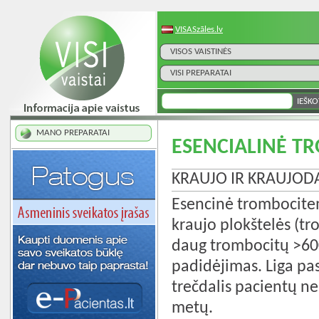
VISASzāles.lv
VISOS VAISTINĖS
VISI PREPARATAI
MANO PREPARATAI
ESENCIALINĖ T
KRAUJO IR KRAUJOD
Esencinė trombocitemi
kraujo plokštelės (t
daug trombocitų >600
padidėjimas. Liga pas
trečdalis pacientų n
metų.