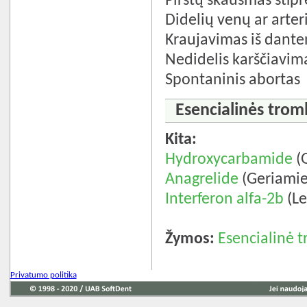
Pirštų skausmas stipr
Didelių venų ar arte
Kraujavimas iš dant
Nedidelis karščiavim
Spontaninis abortas
Esencialinės trom
Kita:
Hydroxycarbamide
(G
Anagrelide
(Geriamie
Interferon alfa-2b
(Le
Žymos:
Esencialinė 
Privatumo politika