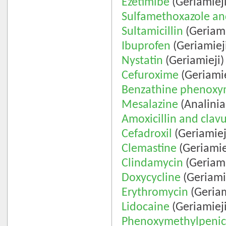
Ezetimibe
(Geriamieji
Sulfamethoxazole an
Sultamicillin
(Geriami
Ibuprofen
(Geriamiej
Nystatin
(Geriamieji)
Cefuroxime
(Geriamie
Benzathine phenoxym
Mesalazine
(Analinia
Amoxicillin and clavu
Cefadroxil
(Geriamiej
Clemastine
(Geriamie
Clindamycin
(Geriami
Doxycycline
(Geriami
Erythromycin
(Geriam
Lidocaine
(Geriamieji
Phenoxymethylpenici