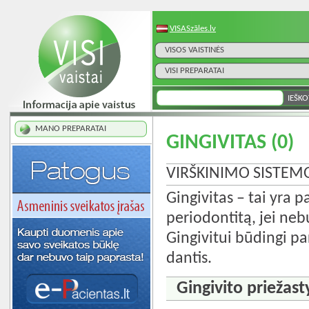
VISASzāles.lv
VISOS VAISTINĖS
VISI PREPARATAI
MANO PREPARATAI
GINGIVITAS
(0)
VIRŠKINIMO SISTEM
Gingivitas – tai yra p
periodontitą, jei neb
Gingivitui būdingi pa
dantis.
Gingivito priežast