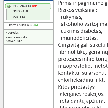
Pirma ir pagrindinė g
IEŠKOMIAUSIŲ
TOP 5
Rizikos veiksniai:
PREPARATAI
- rūkymas,
VAISTINĖS
- alkoholio vartojima
Rašyti atsiliepimus...
- cukrinis diabetas,
Nuorodos
- imunodeficitas.
www.farmapedia.lt
Activon Tube
Gingivitą gali sukelti
fibrinolitikų, geriam
proteazės inhibitorių
mizoprostolio, metot
kontaktui su arsenu, a
chlorheksidinu ir kt.
Kitos priežastys:
-alerginės reakcijos,
-reta dantų apžiūra,