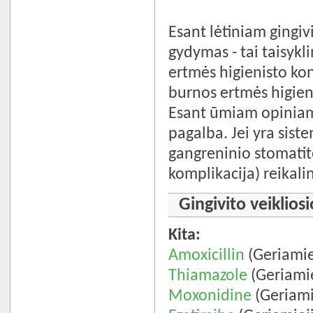
Esant lėtiniam gingiv
gydymas - tai taisyk
ertmės higienisto ko
burnos ertmės higie
Esant ūmiam opiniam 
pagalba. Jei yra sist
gangreninio stomatit
komplikacija) reikali
Gingivito veiklios
Kita:
Amoxicillin
(Geriamie
Thiamazole
(Geriamie
Moxonidine
(Geriami