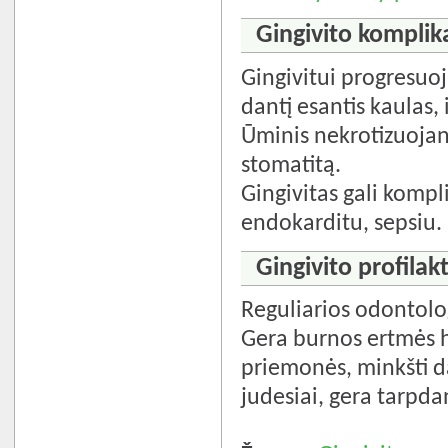
Gingivito komplika
Gingivitui progresuoja
dantį esantis kaulas, 
Ūminis nekrotizuojanti
stomatitą.
Gingivitas gali kompl
endokarditu, sepsiu.
Gingivito profilakt
Reguliarios odontolo
Gera burnos ertmės h
priemonės, minkšti d
judesiai, gera tarpda