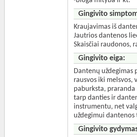
-bloga mityba ir kt.
Gingivito simptom
Kraujavimas iš dant
Jautrios dantenos lie
Skaisčiai raudonos, 
Gingivito eiga:
Dantenų uždegimas pr
rausvos iki melsvos, v
paburksta, praranda 
tarp danties ir dante
instrumentu, net val
uždegimui dantenos 
Gingivito gydymas