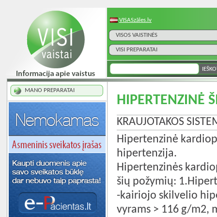
VISASzāles.lv
VISOS VAISTINĖS
VISI PREPARATAI
MANO PREPARATAI
HIPERTENZINĖ Š
KRAUJOTAKOS SISTE
Hipertenzinė kardiopat
hipertenzija.
Hipertenzinės kardiop
šių požymių: 1.Hiper
-kairiojo skilvelio h
vyrams > 116 g/m2, 