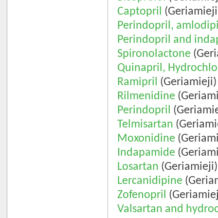
Captopril
(Geriamieji
Perindopril, amlodi
Perindopril and ind
Spironolactone
(Geri
Quinapril, Hydrochlo
Ramipril
(Geriamieji)
Rilmenidine
(Geriami
Perindopril
(Geriamie
Telmisartan
(Geriamie
Moxonidine
(Geriami
Indapamide
(Geriami
Losartan
(Geriamieji)
Lercanidipine
(Geriam
Zofenopril
(Geriamiej
Valsartan and hydroc