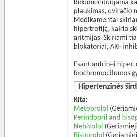
Rekomenduojama kasd
plaukimas, dviračio 
Medikamentai skiriami
hipertrofiją, kairio sk
aritmijas. Skiriami ti
blokatoriai, AKF inhib
Esant antrinei hipert
feochromocitomos gy
Hipertenzinės šird
Kita:
Metoprolol
(Geriamie
Perindopril and biso
Nebivolol
(Geriamieji
Bisoprolol
(Geriamiej