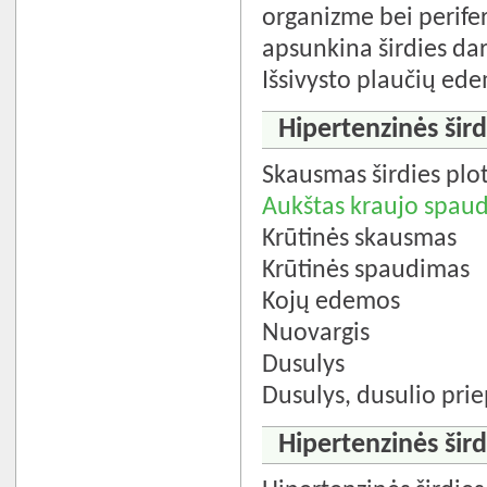
organizme bei perifer
apsunkina širdies da
Išsivysto plaučių edem
Hipertenzinės šird
Skausmas širdies plo
Aukštas kraujo spau
Krūtinės skausmas
Krūtinės spaudimas
Kojų edemos
Nuovargis
Dusulys
Dusulys, dusulio prie
Hipertenzinės širdi