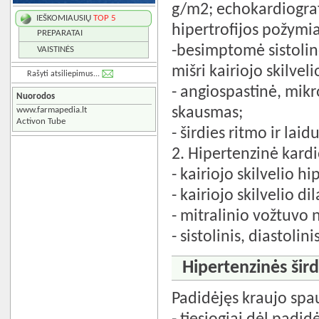
g/m2; echokardiografi
IEŠKOMIAUSIŲ
TOP 5
hipertrofijos požymia
PREPARATAI
-besimptomė sistolinė
VAISTINĖS
mišri kairiojo skilveli
Rašyti atsiliepimus...
- angiospastinė, mikr
Nuorodos
skausmas;
www.farmapedia.lt
Activon Tube
- širdies ritmo ir lai
2. Hipertenzinė kard
- kairiojo skilvelio hi
- kairiojo skilvelio dil
- mitralinio vožtuvo
- sistolinis, diastol
Hipertenzinės šird
Padidėjęs kraujo spau