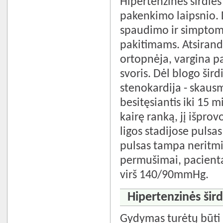
Hipertenzinės širdies 
pakenkimo laipsnio. 
spaudimo ir simptoma
pakitimams. Atsiranda
ortopnėja, vargina p
svoris. Dėl blogo ši
stenokardija - skaus
besitęsiantis iki 15 m
kairę ranką, jį išprov
ligos stadijose pulsas
pulsas tampa neritmiš
permušimai, pacienta
virš 140/90mmHg.
Hipertenzinės šird
Gydymas turėtų būti k