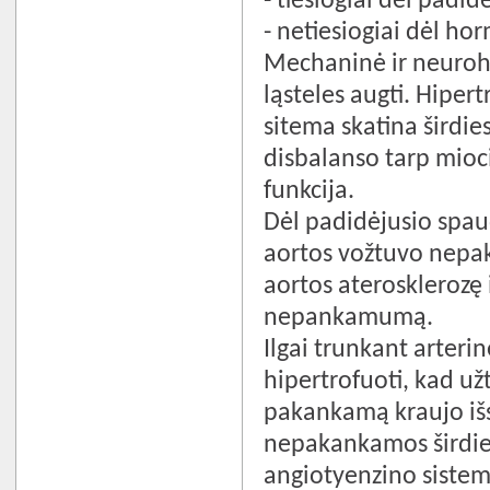
- tiesiogiai dėl padi
- netiesiogiai dėl ho
Mechaninė ir neuroho
ląsteles augti. Hipert
sitema skatina širdies
disbalanso tarp miocit
funkcija.
Dėl padidėjusio spaud
aortos vožtuvo nepak
aortos aterosklerozę i
nepankamumą.
Ilgai trunkant arterin
hipertrofuoti, kad už
pakankamą kraujo išstū
nepakankamos širdies
angiotyenzino sistema