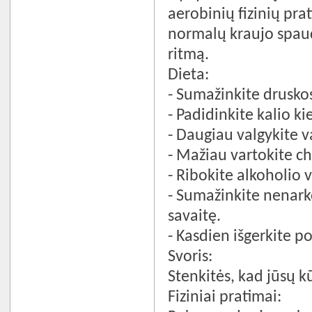
aerobinių fizinių pr
normalų kraujo spaud
ritmą.
Dieta:
- Sumažinkite druskos
- Padidinkite kalio ki
- Daugiau valgykite va
- Mažiau vartokite ch
- Ribokite alkoholio v
- Sumažinkite nenarko
savaitę.
- Kasdien išgerkite p
Svoris:
Stenkitės, kad jūsų 
Fiziniai pratimai: