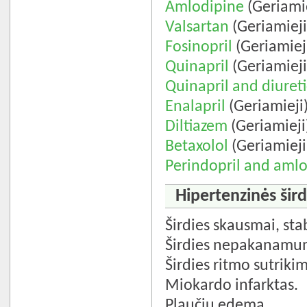
Amlodipine
(Geriamie
Valsartan
(Geriamieji
Fosinopril
(Geriamiej
Quinapril
(Geriamieji
Quinapril and diureti
Enalapril
(Geriamieji
Diltiazem
(Geriamieji
Betaxolol
(Geriamieji
Perindopril and aml
Hipertenzinės šird
Širdies skausmai, stab
Širdies nepakanamu
Širdies ritmo sutrikim
Miokardo infarktas.
Plaučių edema.