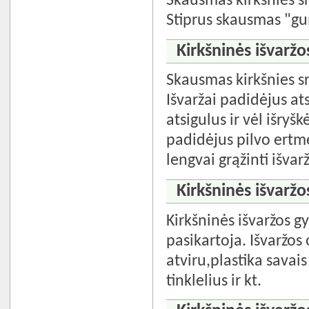
Skausmas kirkšnies sr
Stiprus skausmas "gu
Kirkšninės išvaržo
Skausmas kirkšnies sr
Išvaržai padidėjus at
atsigulus ir vėl išryš
padidėjus pilvo ert
lengvai grąžinti išvarž
Kirkšninės išvarž
Kirkšninės išvaržos 
pasikartoja. Išvaržos
atviru,plastika savais
tinklelius ir kt.