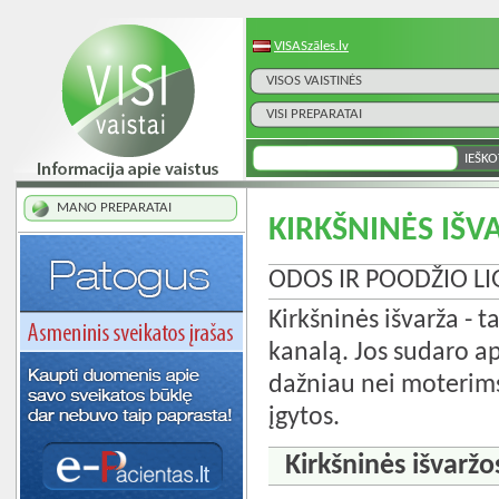
VISASzāles.lv
VISOS VAISTINĖS
VISI PREPARATAI
MANO PREPARATAI
KIRKŠNINĖS IŠV
ODOS IR POODŽIO L
Kirkšninės išvarža - t
kanalą. Jos sudaro ap
dažniau nei moterims
įgytos.
Kirkšninės išvaržo