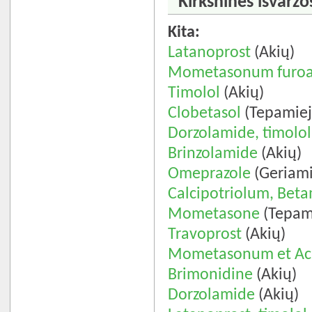
Kirkšninės išvaržo
Kita:
Latanoprost
(Akių)
Mometasonum furo
Timolol
(Akių)
Clobetasol
(Tepamiej
Dorzolamide, timolol
Brinzolamide
(Akių)
Omeprazole
(Geriami
Calcipotriolum, Be
Mometasone
(Tepami
Travoprost
(Akių)
Mometasonum et Aci
Brimonidine
(Akių)
Dorzolamide
(Akių)