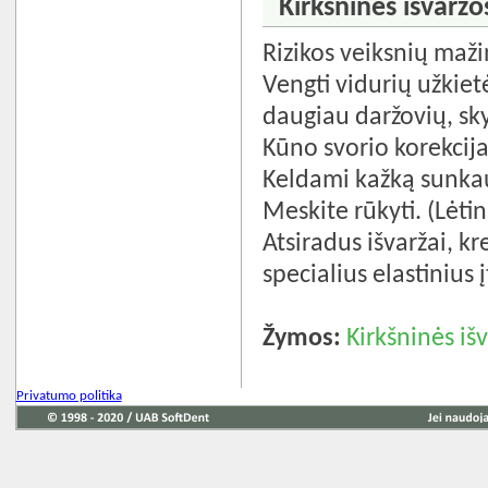
Kirkšninės išvaržos
Rizikos veiksnių maži
Vengti vidurių užkiet
daugiau daržovių, sky
Kūno svorio korekcija
Keldami kažką sunkaus
Meskite rūkyti. (Lėtin
Atsiradus išvaržai, kr
specialius elastinius 
Žymos:
Kirkšninės iš
Privatumo politika