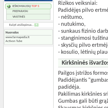
Rizikos veiksniai:
IEŠKOMIAUSIŲ
TOP 5
Padidėjęs pilvo ertm
PREPARATAI
- nėštumo,
VAISTINĖS
- nutukimo,
Rašyti atsiliepimus...
- sunkaus fizinio dar
Nuorodos
- stanginimosi tuština
www.farmapedia.lt
Activon Tube
- skysčių pilvo ertmėj
- kosulio, lėtinių plauč
Kirkšninės išvarž
Pailgos įstrižos formo
Padidėjantis "gumbas
padidėja.
Pakilimas kirkšnies sr
Gumbas gali būti grą