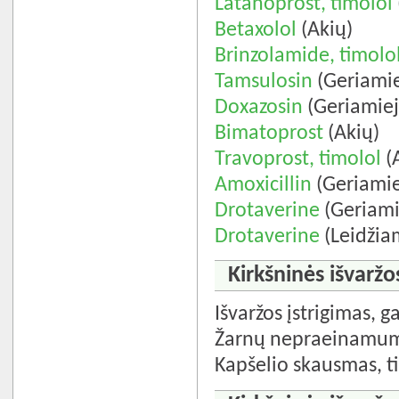
Latanoprost, timolol
Betaxolol
(Akių)
Brinzolamide, timolo
Tamsulosin
(Geriamie
Doxazosin
(Geriamiej
Bimatoprost
(Akių)
Travoprost, timolol
(
Amoxicillin
(Geriamie
Drotaverine
(Geriami
Drotaverine
(Leidžia
Kirkšninės išvaržo
Išvaržos įstrigimas, g
Žarnų nepraeinamuma
Kapšelio skausmas, ti