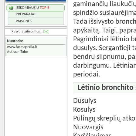
gaminančių liaukučių
IEŠKOMIAUSIŲ
TOP 5
spindžio susiaurėjimą
PREPARATAI
Tada išsivysto bronch
VAISTINĖS
apykaitą. Taigi, papra
Rašyti atsiliepimus...
Pagrindiniai lėtinio 
Nuorodos
dusulys. Sergantieji 
www.farmapedia.lt
Activon Tube
bendru silpnumu, pak
darbingumu. Lėtiniam
periodai.
Lėtinio bronchito
Dusulys
Kosulys
Pūlingų skreplių atk
Nuovargis