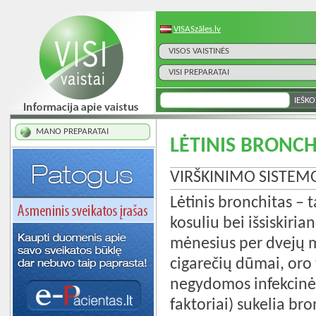
VISASzāles.lv
VISOS VAISTINĖS
VISI PREPARATAI
MANO PREPARATAI
LĖTINIS BRONCH
VIRŠKINIMO SISTEM
Lėtinis bronchitas – t
kosuliu bei išsiskiria
mėnesius per dvejų me
cigarečių dūmai, oro 
negydomos infekcinės 
faktoriai) sukelia bro