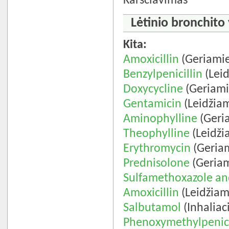
Karščiavimas
Lėtinio bronchito 
Kita:
Amoxicillin
(Geriamie
Benzylpenicillin
(Leid
Doxycycline
(Geriami
Gentamicin
(Leidžiam
Aminophylline
(Geria
Theophylline
(Leidži
Erythromycin
(Geriam
Prednisolone
(Geriam
Sulfamethoxazole an
Amoxicillin
(Leidžiam
Salbutamol
(Inhaliaci
Phenoxymethylpenici