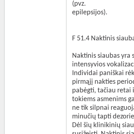
(pvz.
epilepsijos).
F 51.4 Naktinis siaub
Naktinis siaubas yra 
intensyvios vokalizac
Individai paniškai rėk
pirmąjį nakties perio
pabėgti, tačiau retai
tokiems asmenims gali
ne tik silpnai reaguoj
minučių tapti dezori
Dėl šių klinikinių si
susižeisti. Naktinis 