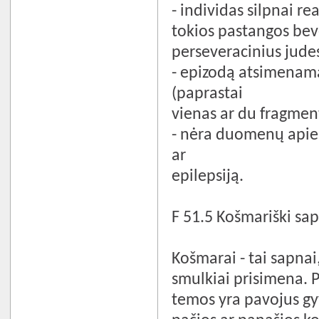
- individas silpnai re
tokios pastangos beve
perseveracinius jude
- epizodą atsimenama 
(paprastai
vienas ar du fragmenti
- nėra duomenų apie 
ar
epilepsiją.
F 51.5 Košmariški sa
Košmarai - tai sapnai
smulkiai prisimena. P
temos yra pavojus gy