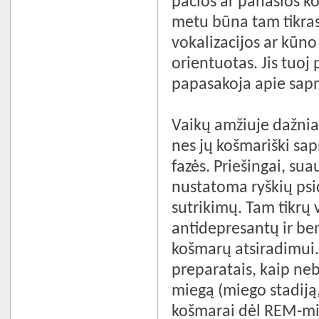
pačios ar panašios k
metu būna tam tikras
vokalizacijos ar kūno
orientuotas. Jis tuoj 
papasakoja apie sapno
Vaikų amžiuje dažniau
nes jų košmariški sa
fazės. Priešingai, s
nustatoma ryškių psi
sutrikimų. Tam tikrų v
antidepresantų ir ben
košmarų atsiradimui.
preparatais, kaip ne
miegą (miego stadiją, 
košmarai dėl REM-mie