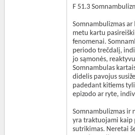
F 51.3 Somnambuliz
Somnambulizmas ar l
metu kartu pasireišk
fenomenai. Somnambu
periodo trečdalį, indi
jo sąmonės, reaktyvu
Somnambulas kartais g
didelis pavojus susiž
padedant kitiems tyl
epizodo ar ryte, indi
Somnambulizmas ir nak
yra traktuojami kaip 
sutrikimas. Neretai 