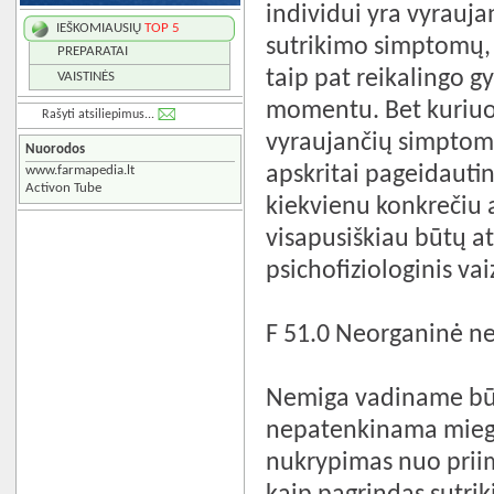
individui yra vyraujan
IEŠKOMIAUSIŲ
TOP 5
sutrikimo simptomų, r
PREPARATAI
taip pat reikalingo 
VAISTINĖS
momentu. Bet kuriuo 
Rašyti atsiliepimus...
vyraujančių simptomų,
Nuorodos
apskritai pageidautin
www.farmapedia.lt
Activon Tube
kiekvienu konkrečiu 
visapusiškiau būtų at
psichofiziologinis vai
F 51.0 Neorganinė n
Nemiga vadiname būkl
nepatenkinama miego
nukrypimas nuo priim