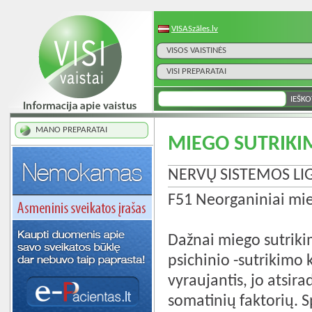
VISASzāles.lv
VISOS VAISTINĖS
VISI PREPARATAI
MANO PREPARATAI
MIEGO SUTRIKI
NERVŲ SISTEMOS LI
F51 Neorganiniai mie
Dažnai miego sutrikim
psichinio -sutrikimo 
vyraujantis, jo atsira
somatinių faktorių. 