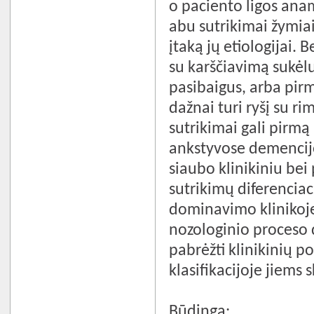
o paciento ligos anam
abu sutrikimai žymiai
įtaką jų etiologijai. 
su karščiavimą sukėlus
pasibaigus, arba pirm
dažnai turi ryšį su 
sutrikimai gali pirmą
ankstyvose demencijo
siaubo klinikiniu be
sutrikimų diferencia
dominavimo klinikoje,
nozologinio proceso da
pabrėžti klinikinių 
klasifikacijoje jiems s
Būdinga: