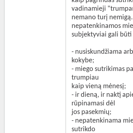
kaip pagrindas sutrik
vadinamieji "trumpam
nemano turį nemigą. 
nepatenkinamos miego
subjektyviai gali būti
- nusiskundžiama arb
kokybe;
- miego sutrikimas pa
trumpiau
kaip vieną mėnesį;
- ir dieną, ir naktį 
rūpinamasi dėl
jos pasekmių;
- nepatenkinama mieg
sutrikdo