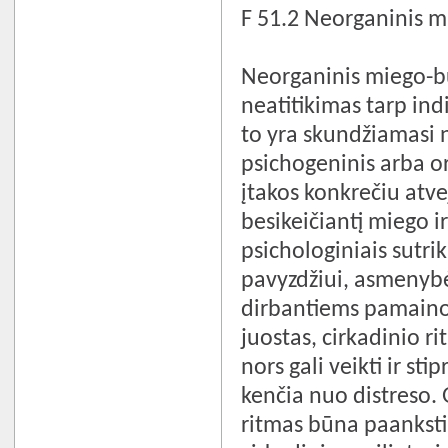
F 51.2 Neorganinis 
Neorganinis miego-b
neatitikimas tarp ind
to yra skundžiamasi n
psichogeninis arba or
įtakos konkrečiu atve
besikeičiantį miego i
psichologiniais sutrik
pavyzdžiui, asmenybės
dirban­tiems pamainom
juostas, cirkadinio r
nors gali veikti ir st
kenčia nuo distreso
ritmas būna paankstin