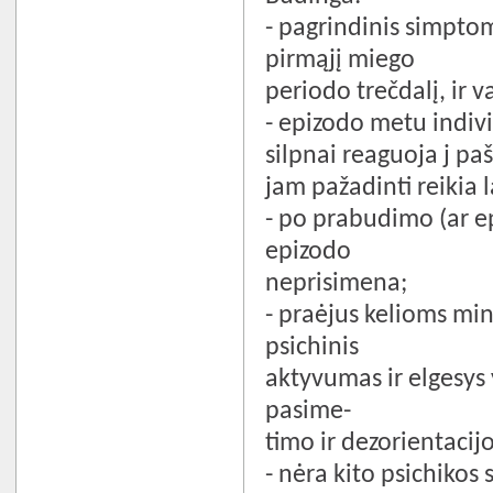
- pagrindinis simptom
pirmąjį miego
periodo trečdalį, ir v
- epizodo metu indivi
silpnai reaguoja j pa
jam pažadinti reikia 
- po prabudimo (ar e
epizodo
neprisimena;
- praėjus kelioms mi
psichinis
aktyvumas ir elgesys 
pasime-­
timo ir dezorientacij
- nėra kito psichikos