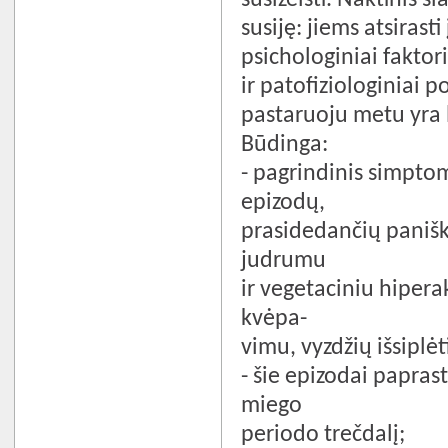
susiję: jiems atsirasti
psichologiniai faktor
ir patofiziologiniai 
pastaruoju metu yra 
Būdinga:
- pagrindinis simpto
epizodų,
prasidedančių panišk
judrumu
ir vegetaciniu hiper
kvėpa­-
vimu, vyzdžių išsiplė
- šie epizodai paprast
miego
periodo trečdalį;