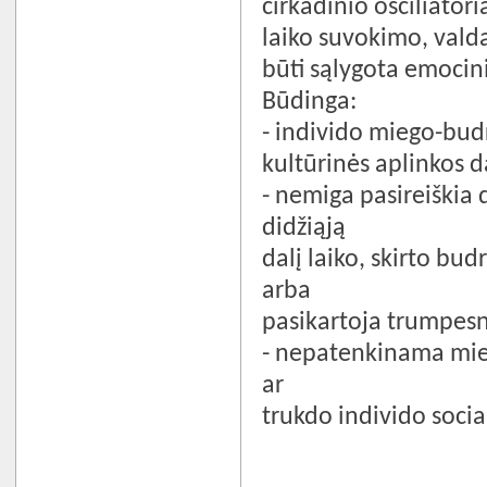
cirkadinio osciliatori
laiko suvokimo, valda
būti sąlygota emocini
Būdinga:
- individo miego-bu
kultūrinės aplinkos
- nemiga pasireiškia d
didžiąją
dalį laiko, skirto bu
arba
pasikartoja trumpesni
- nepatenkinama mieg
ar
trukdo individo social