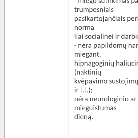
- miego sutrikimas pa
trumpesniais
pasikartojančiais peri
norma­
liai socialinei ir darbi
- nėra papildomų nar
miegant,
hipnagoginių haliuci
(naktinių
kvėpavimo sustojimų,
ir t.t.);
nėra neurologinio ar
mieguistumas
dieną.