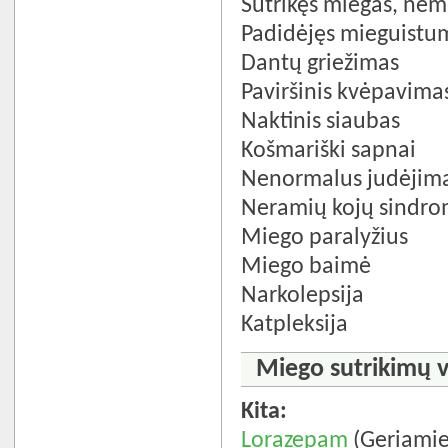
Sutrikęs miegas, nem
Padidėjęs mieguistu
Dantų griežimas
Paviršinis kvėpavima
Naktinis siaubas
Košmariški sapnai
Nenormalus judėjim
Neramių kojų sindr
Miego paralyžius
Miego baimė
Narkolepsija
Katpleksija
Miego sutrikimų v
Kita:
Lorazepam
(Geriamie