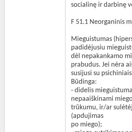
socialinę ir darbinę v
F 51.1 Neorganinis 
Mieguistumas (hipers
padidėjusiu mieguist
dėl nepakankamo mie
prabudus. Jei nėra ai
susijusi su psichiniai
Būdinga:
- didelis mieguistum
nepaaiškinami mieg
trūkumu, ir/ar sulė
(apdujimas
po miego);