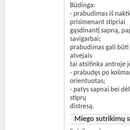
Būdinga:
- prabudimas iš nakti
prisimenant stipriai
gąsdinantį sapną, pa
savigarbai;
prabudimas gali būti 
atvejais
tai atsitinka antroje 
- prabudęs po košmar
orientuotas;
- patys sapnai bei dė
stiprų
distresą.
Miego sutrikimų 