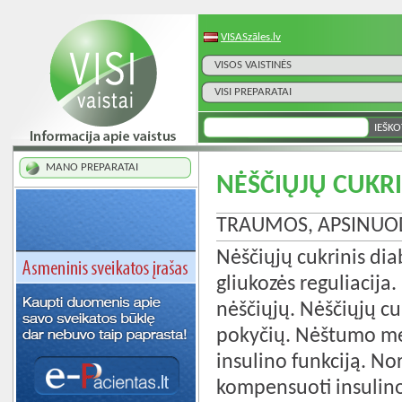
VISASzāles.lv
VISOS VAISTINĖS
VISI PREPARATAI
MANO PREPARATAI
NĖŠČIŲJŲ CUKRI
TRAUMOS, APSINUODIJ
Nėščiųjų cukrinis dia
gliukozės reguliacij
nėščiųjų. Nėščiųjų cu
pokyčių. Nėštumo me
insulino funkciją. N
kompensuoti insulin