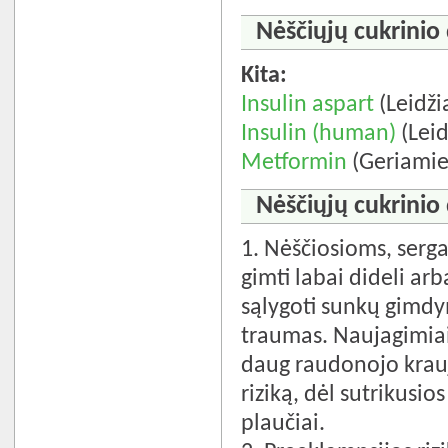
Nėščiųjų cukrinio
Kita:
Insulin aspart
(Leidži
Insulin (human)
(Leid
Metformin
(Geriamiej
Nėščiųjų cukrinio
1. Nėščiosioms, serga
gimti labai dideli arba
sąlygoti sunkų gimd
traumas. Naujagimiai 
daug raudonojo krauj
riziką, dėl sutrikusi
plaučiai.