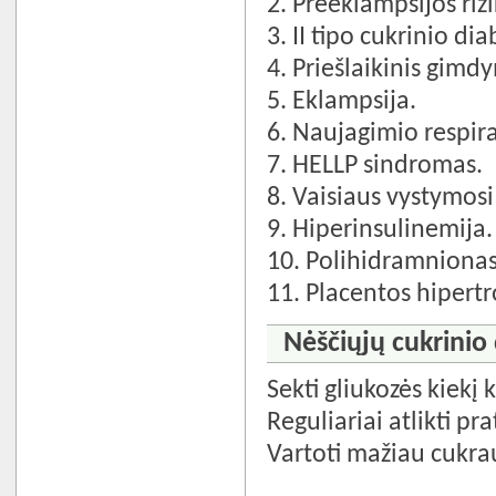
2. Preeklampsijos rizi
3. II tipo cukrinio dia
4. Priešlaikinis gimd
5. Eklampsija.
6. Naujagimio respir
7. HELLP sindromas.
8. Vaisiaus vystymosi
9. Hiperinsulinemija.
10. Polihidramnionas
11. Placentos hipertro
Nėščiųjų cukrinio 
Sekti gliukozės kiekį
Reguliariai atlikti pr
Vartoti mažiau cukrau