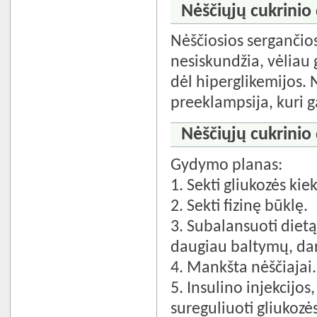
Nėščiųjų cukrinio 
Nėščiosios sergančios
nesiskundžia, vėliau g
dėl hiperglikemijos. 
preeklampsija, kuri ga
Nėščiųjų cukrinio
Gydymo planas:
1. Sekti gliukozės kiek
2. Sekti fizinę būklę.
3. Subalansuoti dietą
daugiau baltymų, dar
4. Mankšta nėščiajai.
5. Insulino injekcijo
sureguliuoti gliukozės