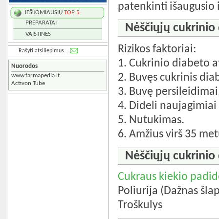
patenkinti išaugusio 
IEŠKOMIAUSIŲ
TOP 5
PREPARATAI
Nėščiųjų cukrinio 
VAISTINĖS
Rizikos faktoriai:
Rašyti atsiliepimus...
1. Cukrinio diabeto a
Nuorodos
2. Buvęs cukrinis di
www.farmapedia.lt
Activon Tube
3. Buvę persileidimai
4. Dideli naujagimia
5. Nutukimas.
6. Amžius virš 35 met
Nėščiųjų cukrinio
Cukraus kiekio padid
Poliurija (Dažnas šla
Troškulys