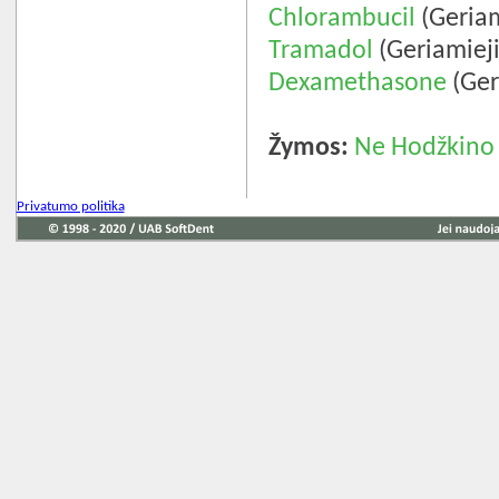
Chlorambucil
(Geriam
Tramadol
(Geriamieji
Dexamethasone
(Ger
Žymos:
Ne Hodžkino
Privatumo politika