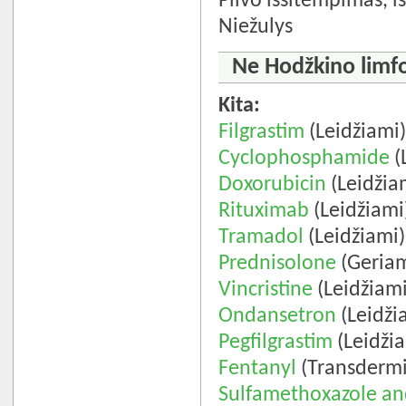
Pilvo išsitempimas, i
Niežulys
Ne Hodžkino limfo
Kita:
Filgrastim
(Leidžiami
Cyclophosphamide
(
Doxorubicin
(Leidžia
Rituximab
(Leidžiami
Tramadol
(Leidžiami)
Prednisolone
(Geriam
Vincristine
(Leidžiami
Ondansetron
(Leidži
Pegfilgrastim
(Leidži
Fentanyl
(Transdermi
Sulfamethoxazole an