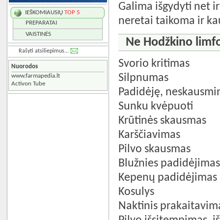
Galima išgydyti net ir 
IEŠKOMIAUSIŲ
TOP 5
neretai taikoma ir ka
PREPARATAI
VAISTINĖS
Ne Hodžkino limf
Rašyti atsiliepimus...
Svorio kritimas
Nuorodos
Silpnumas
www.farmapedia.lt
Activon Tube
Padidėję, neskausmin
Sunku kvėpuoti
Krūtinės skausmas
Karščiavimas
Pilvo skausmas
Blužnies padidėjima
Kepenų padidėjimas
Kosulys
Naktinis prakaitavim