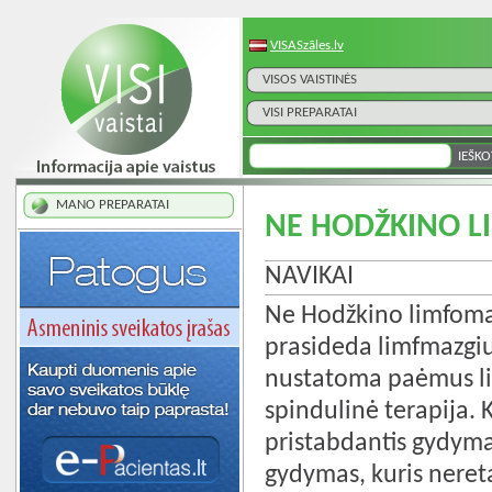
VISASzāles.lv
VISOS VAISTINĖS
VISI PREPARATAI
MANO PREPARATAI
NE HODŽKINO 
NAVIKAI
Ne Hodžkino limfoma y
prasideda limfmazgiuo
nustatoma paėmus li
spindulinė terapija. 
pristabdantis gydymas
gydymas, kuris neret