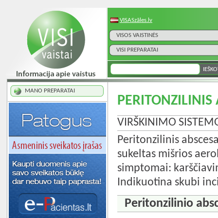
VISASzāles.lv
VISOS VAISTINĖS
VISI PREPARATAI
MANO PREPARATAI
PERITONZILINIS
VIRŠKINIMO SISTEM
Peritonzilinis abscesa
sukeltas mišrios aero
simptomai: karščiavim
Indikuotina skubi inci
Peritonzilinio ab