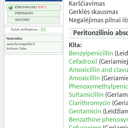
Karščiavimas
IEŠKOMIAUSIŲ
TOP 5
Gerklės skausmas
PREPARATAI
Negalėjimas pilnai išs
VAISTINĖS
Rašyti atsiliepimus...
Peritonzilinio abs
Nuorodos
Kita:
www.farmapedia.lt
Activon Tube
Benzylpenicillin
(Leid
Cefadroxil
(Geriamiej
Amoxicillin and clavu
Amoxicillin
(Geriamie
Phenoxymethylpenici
Sultamicillin
(Geriami
Clarithromycin
(Geria
Gentamicin
(Leidžiam
Benzathine phenoxym