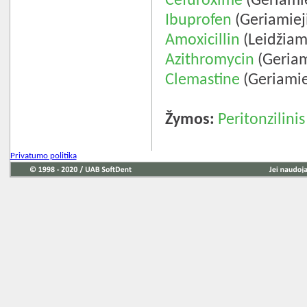
Cefuroxime
(Geriamie
Ibuprofen
(Geriamiej
Amoxicillin
(Leidžiam
Azithromycin
(Geriam
Clemastine
(Geriamie
Žymos:
Peritonzilini
Privatumo politika